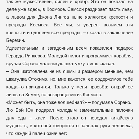
так же мужественен, силен и храбр. Это он показал на
деле уже здесь, в Космосе. Самсон раздирает пасть льву,
а львом для Джона Лингса ныне являются крепости и
преграды Космоса. Все мы, я уверен, возьмем эти
крепости и одолеем все преграды, – сказал в заключение
Березин.
Удивительным и загадочным всем показался подарок
Герарда Ринкерса. Молодой пилот и программист корабля,
вручая Сорано маленькую шкатулку, лишь сказал:
– Она изготовлена не из яшмы и размером меньше, чем
шкатулка Отохимэ, но, мне кажется, ее содержимое тебе
когда-то пригодится. Только у меня просьба: открой ее
лишь на Земле, по возвращении из Космоса.
«Может быть, она тоже волшебная?» – подумала Сорано.
Лю Бэй Юн подарил молодым замечательные палочки
для еды – хаси. После этого он поведал китайскую
мудрость, в которой говорится о пальцах руки человека,
что каждый палец означает: