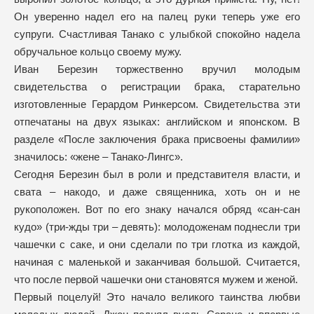
Он уверенно надел его на палец руки теперь уже его
супруги. Счастливая Танако с улыбкой спокойно надела
обручальное кольцо своему мужу.
Иван Березин торжественно вручил молодым
свидетельства о регистрации брака, старательно
изготовленные Герардом Ринкерсом. Свидетельства эти
отпечатаны на двух языках: английском и японском. В
разделе «После заключения брака присвоены фамилии»
значилось: «жене – Танако-Лингс».
Сегодня Березин был в роли и представителя власти, и
свата – накодо, и даже священника, хоть он и не
рукоположен. Вот по его знаку начался обряд «сан-сан
кудо» (три-жды три – девять): молодоженам поднесли три
чашечки с саке, и они сделали по три глотка из каждой,
начиная с маленькой и заканчивая большой. Считается,
что после первой чашечки они становятся мужем и женой.
Первый поцелуй! Это начало великого таинства любви