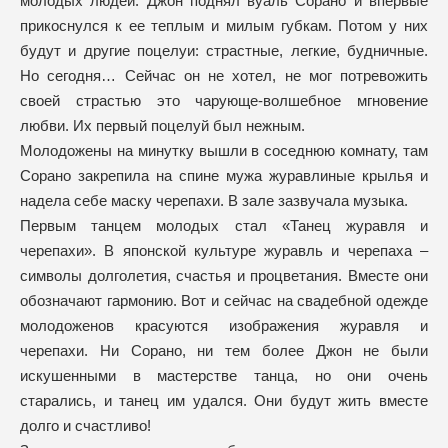
молодых людей. Джон поднял вуаль Сорано и впервые
прикоснулся к ее теплым и милым губкам. Потом у них
будут и другие поцелуи: страстные, легкие, будничные.
Но сегодня… Сейчас он не хотел, не мог потревожить
своей страстью это чарующе-волшебное мгновение
любви. Их первый поцелуй был нежным.
Молодожены на минутку вышли в соседнюю комнату, там
Сорано закрепила на спине мужа журавлиные крылья и
надела себе маску черепахи. В зале зазвучала музыка.
Первым танцем молодых стал «Танец журавля и
черепахи». В японской культуре журавль и черепаха –
символы долголетия, счастья и процветания. Вместе они
обозначают гармонию. Вот и сейчас на свадебной одежде
молодоженов красуются изображения журавля и
черепахи. Ни Сорано, ни тем более Джон не были
искушенными в мастерстве танца, но они очень
старались, и танец им удался. Они будут жить вместе
долго и счастливо!