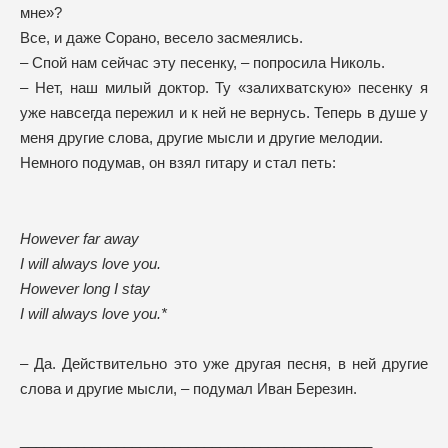
мне»?
Все, и даже Сорано, весело засмеялись.
– Спой нам сейчас эту песенку, – попросила Николь.
– Нет, наш милый доктор. Ту «залихватскую» песенку я
уже навсегда пережил и к ней не вернусь. Теперь в душе у
меня другие слова, другие мысли и другие мелодии.
Немного подумав, он взял гитару и стал петь:
However far away
I will always love you.
However long I stay
I will always love you.*
– Да. Действительно это уже другая песня, в ней другие
слова и другие мысли, – подумал Иван Березин.
____________________________________________