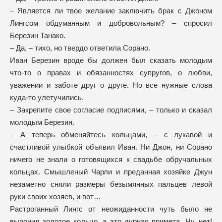
– Является ли твое желание заключить брак с Джоном
Лингсом обдуманным и добровольным? – спросил
Березин Танако.
– Да, – тихо, но твердо ответила Сорано.
Иван Березин вроде бы должен был сказать молодым
что-то о правах и обязанностях супругов, о любви,
уважении и заботе друг о друге. Но все нужные слова
куда-то улетучились.
– Закрепите свое согласие подписями, – только и сказал
молодым Березин.
– А теперь обменяйтесь кольцами, – с лукавой и
счастливой улыбкой объявил Иван. Ни Джон, ни Сорано
ничего не знали о готовящихся к свадьбе обручальных
кольцах. Смышленый Чарли и преданная хозяйке Джун
незаметно сняли размеры безымянных пальцев левой
руки своих хозяев, и вот…
Растроганный Лингс от неожиданности чуть было не
выронил золотое кольцо, а это дурная примета. Ну, нет!