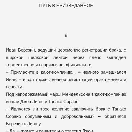
ПУТЬ В НЕИЗВЕДАННОЕ
8
Иван Березин, ведущий церемонию регистрации брака, с
широкой шелковой лентой через плечо выглядел
торжественно и непривычно официально:
– Пригласите в кают-компанию.., – немного замешкался
Иван, – в зал торжественной регистрации брака жениха и
невесту.
Под неподражаемый марш Мендельсона в кают-компанию
вошли Джон Лингс и Танако Сорано.
– Является ли твое желание заключить брак с Танако
Сорано обдуманным и добровольным? – обратился
Березин к Лингсу.
– Да, – громко и решительно ответил Джон.