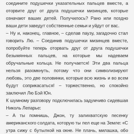
соедините подушечки указательных пальцев вместе, а
оторвите друг от друга подушечки мизинцев, которые
означают ваших детей. Получилось? Рано или поздно
ваши дети заведут собственные семьи и уйдут от вас.
– Ну и, наконец, главное, – сделав паузу, загадочно стал
говорить Лю. – Соединив подушечки мизинцев вместе,
попробуйте теперь оторвать друг от друга подушечки
безымянных пальцев, на которые мы надеваем
обручальные кольца. Не получается! Эти два пальца
нельзя разомкнуть, потому что они символизируют
любовь, это две половинки, которые всю жизнь и во всем
будут соприкасаться! – торжественно, но спокойно
заключил Лю Бэй Юн.
К шумному разговору подключилась задумчиво сидевшая
Николь Лепарье:
– А ты помнишь, Джон, ту залихватскую песенку
американского солдата, которую ты пел еще на Земле: «С
утра сижу с бутылкой на окне. Не плачь, милашка, обо