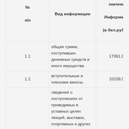
значение
№
Вид информации
Информаци
п/п
(в бел.рубля
общая сумма,
поступивших
1.1
17061,84
денежных средств и
иного имущества
вступительные и
1.2
10158,00
членские взносы
сведения о
поступлениях от
проводимых в
уставных целях
лекций, выставок,
спортивных и других