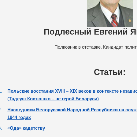
Подлесный Евгений Я
Полковник в отставке. Кандидат полит
Статьи:
Польские восстания XVIII – XIX веков в контексте незав
(Тадеуш Костюшко – не герой Беларуси)
Наследники Белорусской Народной Республики на служб
1944 годах
«Ода» кадетству