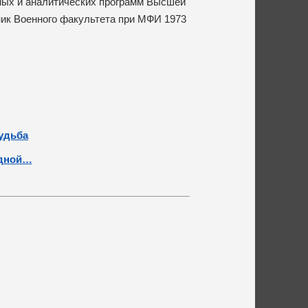
нных и аналитических программ Высшей
ик Военного факультета при МФИ 1973
удьба
одной…