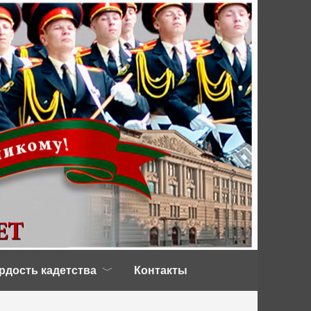
рдость кадетства
Контакты