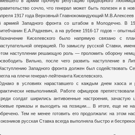
имевшего в армии прочную репутацию придворного любимца
правительство сочло, что генерал может быть полезен и в нов
апреля 1917 года Верховный Главнокомандующий М.В.Алексеев н
й армией Западного фронта со штабом в Молодечно. В 191
витебчанин Е.А.Радкевич, а на рубеже 1916-17 годов – опытны
Назначение Киселевского было напрямую связано с пла
наступательной операцией. По замыслу русской Ставки, имен
этом наступлении решающую роль — проломить оборону немцев
освободить Вильно, после чего развить наступление в Ли
Наступлению Западного фронта должен был содействовать Сев
легла на плечи генерал-лейтенанта Киселевского.
Однако в условиях нараставшего с каждым днем хаоса и р
практически невыполнимой. Работе офицеров препятствовали
среди солдат ширились антивоенные настроения, зачастую 
боевые приказы и выходить на позиции… В итоге, еще не н
обречено. Тем не менее готовить его продолжали: на этом на
союзников русская Ставка всегда выполняла быстро и беспрек