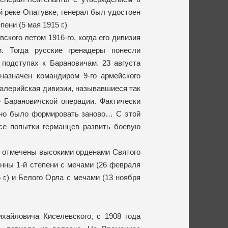
й реке Опатувке, генерал был удостоен
ени (5 мая 1915 г.)
кого летом 1916-го, когда его дивизия
. Тогда русские гренадеры понесли
подступах к Барановичам. 23 августа
назначен командиром 9-го армейского
авалерийская дивизии, называвшиеся так
 Барановичской операции. Фактически
жно было формировать заново… С этой
се попытки германцев развить боевую
и отмечены высокими орденами Святого
 Анны 1-й степени с мечами (26 февраля
 г.) и Белого Орла с мечами (13 ноября
хайловича Киселевского, с 1908 года