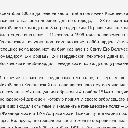
6 сентября 1905 года Генерального штаба полковник Киселевск
носившего название дорогого для него города, — 28-го пехотно
Михайлович командовал 3-м гренадерским Перновским полком.
была оценена высоко – 11 февраля 1908 года одновременно с
Киселевский получил под командование лейб-гвардии Измай
успешное командование» им был назначен в Свиту Его Величест
командиром 1-й бригады 2-й гвардейской пехотной дивизии. 
Московский и лейб-гвардии Гренадерский полки, дислоцированн
В отличие от многих придворных генералов, с первым же
Михайлович Киселевский во главе вверенного ему соединения о
он проявил себя наилучшим образом и 4 ноября 1914-го полу
гренадерской дивизией, которую принял у своего заболевшего 
дивизию входили опытные и знаменитые гренадерские полки – 9-
й Фанагорийский и 12-й Астраханский. Боевой путь дивизии прол
через Беларусь, где гренадеры вели тяжелые оборонительные 
фронта Киселевский 30 сентября 1915 г. был произведен в 