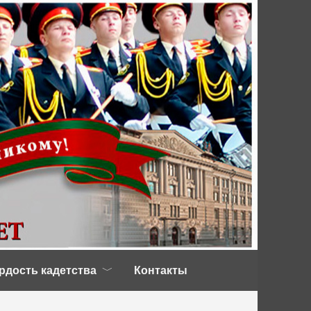
рдость кадетства
Контакты