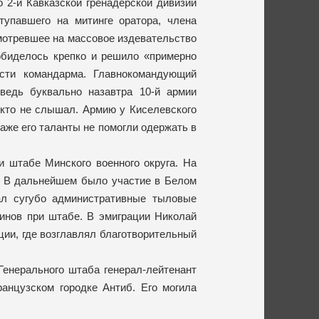
о 2-й Кавказской гренадерской дивизии
тупавшего на митинге оратора, члена
мотревшее на массовое издевательство
обиделось крепко и решило «примерно
ости командарма. Главнокомандующий
ведь буквально назавтра 10-й армии
икто не слышал. Армию у Киселевского
аже его таланты не помогли одержать в
 штабе Минского военного округа. На
. В дальнейшем было участие в Белом
ал сугубо административные тыловые
чинов при штабе. В эмиграции Николай
ции, где возглавлял благотворительный
Генерального штаба генерал-лейтенант
ранцузском городке Антиб. Его могила