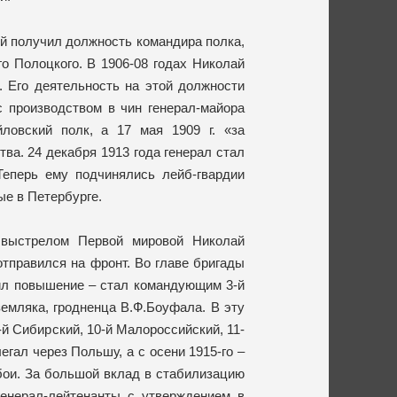
ий получил должность командира полка,
го Полоцкого. В 1906-08 годах Николай
 Его деятельность на этой должности
 производством в чин генерал-майора
ловский полк, а 17 мая 1909 г. «за
ва. 24 декабря 1913 года генерал стал
Теперь ему подчинялись лейб-гвардии
ые в Петербурге.
 выстрелом Первой мировой Николай
тправился на фронт. Во главе бригады
чил повышение – стал командующим 3-й
земляка, гродненца В.Ф.Боуфала. В эту
й Сибирский, 10-й Малороссийский, 11-
егал через Польшу, а с осени 1915-го –
бои. За большой вклад в стабилизацию
генерал-лейтенанты с утверждением в