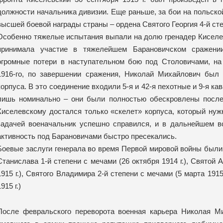
должности начальника дивизии. Еще раньше, за бои на польско
высшей боевой награды страны – ордена Святого Георгия 4-й степ
Особенно тяжелые испытания выпали на долю гренадер Киселевс
принимала участие в тяжелейшем Барановичском сражении
огромные потери в наступательном бою под Столовичами, на 
1916-го, по завершении сражения, Николай Михайлович был 
корпуса. В это соединение входили 5-я и 42-я пехотные и 9-я к
лишь номинально – они были полностью обескровлены после
Киселевскому достался только «скелет» корпуса, который ну
задачей военачальник успешно справился, и в дальнейшем в
активность под Барановичами быстро пресекались.
Боевые заслуги генерала во время Первой мировой войны был
Станислава 1-й степени с мечами (26 октября 1914 г.), Святой
1915 г.), Святого Владимира 2-й степени с мечами (5 марта 1915
915 г.)
После февральского переворота военная карьера Николая Ми