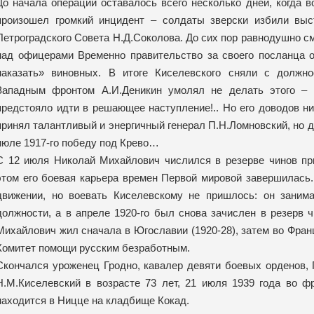
До начала операции оставалось всего несколько дней, когда в
произошел громкий инцидент – солдаты зверски избили выс
Петроградского Совета Н.Д.Соколова. До сих пор равнодушно с
над офицерами Временно правительство за своего посланца 
наказать» виновных. В итоге Киселевского сняли с должн
Западным фронтом А.И.Деникин умолял не делать этого – 
предстояло идти в решающее наступление!.. Но его доводов н
принял талантливый и энергичный генерал П.Н.Ломновский, но д
июле 1917-го победу под Крево…
С 12 июля Николай Михайлович числился в резерве чинов при
этом его боевая карьера времен Первой мировой завершилась
движении, но воевать Киселевскому не пришлось: он заним
должности, а в апреле 1920-го был снова зачислен в резерв 
Михайлович жил сначала в Югославии (1920-28), затем во Фран
Комитет помощи русским безработным.
Скончался уроженец Гродно, кавалер девяти боевых орденов, 
Н.М.Киселевский в возрасте 73 лет, 21 июля 1939 года во ф
находится в Ницце на кладбище Кокад.