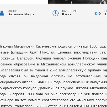
АВТОР
НА ЧТЕНИЕ
П
Ахремов Игорь
6 мин
1
Николай Михайлович Киселевский родился 6 января 1866 года
семье (младший брат Николая, Евгений, впоследствии ста
уроженцы Беларуси, будущий генерал окончил Полоцкий кад
военное образование в Михайловском артиллерийском учили
Киселевский был выпущен в 26-ю артиллерийскую бригаду, од
года спустя он выдержал сложнейшие вступительные э
Генерального штаба. 6 мая 1892 года новоиспеченный выпускни
го армейского корпуса. Дальнейшая служба Николая Михайлов
года. 6 апреля 1903 года он был произведен в чин полковн
офицера на тот момент, соответствовал его «мирным» засл
Святого Станислава 3-й и 2-й степеней и Святой Анны 3-й степен