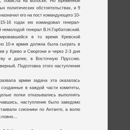
, повисла на волоске. Но Временное
ых политических обстоятельствах, и 9
азначил его на пост командующего 10-
5-16 годах ею командовал генерал-
й немолодой генерал В.Н.Горбатовский.
нировавшейся в то время Кревской
но 10-я армия должна была сыграть в
 у Крево и Сморгони и через 2-3 дня
тву и далее, в Восточную Пруссию.
ерный. Подготовка этого наступления
азвала армии задача эта оказалась
 созданные в каждой части комитеты,
целые полки отказывались выполнять
ачавшись, наступление было заведомо
стаивали союзники по Антанте, а волю
ословно…