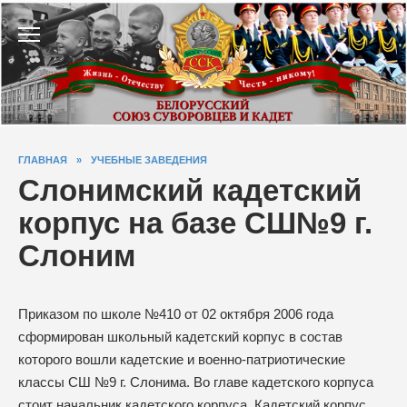
Перейти
к
содержанию
ГЛАВНАЯ
»
УЧЕБНЫЕ ЗАВЕДЕНИЯ
Слонимский кадетский
корпус на базе СШ№9 г.
Слоним
Приказом по школе №410 от 02 октября 2006 года
сформирован школьный кадетский корпус в состав
которого вошли кадетские и военно-патриотические
классы СШ №9 г. Слонима. Во главе кадетского корпуса
стоит начальник кадетского корпуса. Кадетский корпус