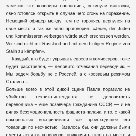
заметил, что конвоиры напряглись, вскинули винтовки,
явно готовясь открыть в случае чего огонь на поражение.
Немецкий офицер между тем не торопясь вернулся на
свое место и так же вяло проговорил: «Jeder, der Juden
und Kommissaren verbergen würde auch erschossen werden.
Wir sind nicht mit Russland und mit dem blutigen Regime von
Stalin zu kämpfen».
— Каждый, кто будет укрывать евреев и комиссаров, тоже
будет расстрелян, — деловито отчеканил переводчик. –
Мы ведем борьбу не с Россией, а с кровавым режимом
Сталина…
Больше всего в этой дикой сцене Павла поразило не
убийство техника-интенданта, не деловитость
переводчика – еще позавчера гражданина СССР, — и не
вялая безэмоциональность фашиста-палача, а то, с какой
покорностью воспринимали всё происходящее его
товарищи по несчастью. Казалось бы, они должны были
смести десяток конвоиров, прикончить гадов на месте и