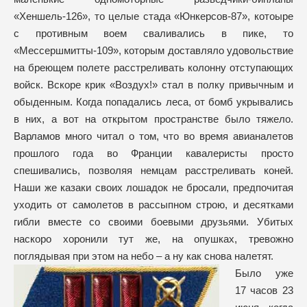
«Хеншель-126», то целые стада «Юнкерсов-87», котоыре
с противным воем сваливались в пике, то
«Мессершмитты-109», которым доставляло удовольствие
на бреющем полете расстреливать колонну отступающих
войск. Вскоре крик «Воздух!» стал в полку привычным и
обыденным. Когда попадались леса, от бомб укрывались
в них, а вот на открытом пространстве было тяжело.
Варламов много читал о том, что во время авианалетов
прошлого года во Франции кавалеристы просто
спешивались, позволяя немцам расстреливать коней.
Наши же казаки своих лошадок не бросали, предпочитая
уходить от самолетов в рассыпном строю, и десятками
гибли вместе со своими боевыми друзьями. Убитых
наскоро хоронили тут же, на опушках, тревожно
поглядывая при этом на небо – а ну как снова налетят.
Было уже
17 часов 23