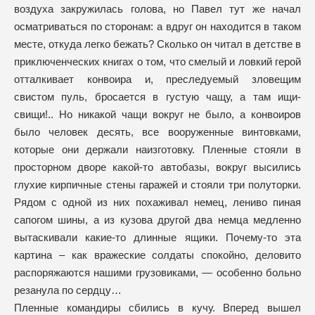
воздуха закружилась голова, но Павел тут же начал
осматриваться по сторонам: а вдруг он находится в таком
месте, откуда легко бежать? Сколько он читал в детстве в
приключенческих книгах о том, что смелый и ловкий герой
отталкивает конвоира и, преследуемый зловещим
свистом пуль, бросается в густую чащу, а там ищи-
свищи!.. Но никакой чащи вокруг не было, а конвоиров
было человек десять, все вооруженные винтовками,
которые они держали наизготовку. Пленные стояли в
просторном дворе какой-то автобазы, вокруг высились
глухие кирпичные стены гаражей и стояли три полуторки.
Рядом с одной из них похаживал немец, лениво пиная
сапогом шины, а из кузова другой два немца медленно
вытаскивали какие-то длинные ящики. Почему-то эта
картина – как вражеские солдаты спокойно, деловито
распоряжаются нашими грузовиками, — особенно больно
резанула по сердцу…
Пленные командиры сбились в кучу. Вперед вышел