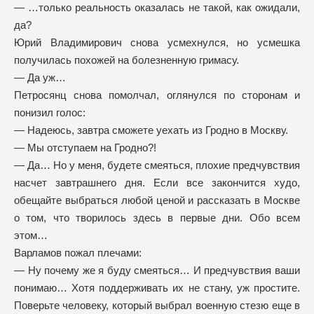
— …только реальность оказалась не такой, как ожидали,
да?
Юрий Владимирович снова усмехнулся, но усмешка
получилась похожей на болезненную гримасу.
— Да уж…
Петросянц снова помолчал, оглянулся по сторонам и
понизил голос:
— Надеюсь, завтра сможете уехать из Гродно в Москву.
— Мы отступаем на Гродно?!
— Да… Но у меня, будете смеяться, плохие предчувствия
насчет завтрашнего дня. Если все закончится худо,
обещайте выбраться любой ценой и рассказать в Москве
о том, что творилось здесь в первые дни. Обо всем
этом…
Варламов пожал плечами:
— Ну почему же я буду смеяться… И предчувствия ваши
понимаю… Хотя поддерживать их не стану, уж простите.
Поверьте человеку, который выбрал военную стезю еще в