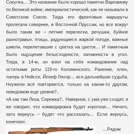
Сокулка… Это название было хорошо памятно Варламову
по Великой войне, империалистической, как ее называли в
Советском Союзе. Тогда его фронтовые маршруты
пролегали севернее, в Восточной Пруссии, но все вокруг
было таким же – летние перелески, речушки, буйное
разнотравье, птицы, радующиеся жаркой погоде, важные
шмели, перелетавшие с цветка на цветок… И памятным
было ощущение безысходности, загнанности в угол.
Тогда, в 14-м, он взял на себя командование над
остатками роты 119-го Коломенского. Ранение, плен,
лагерь в Нейссе, Йозеф Ляхор… вся дальнейшая судьба.
Неужели всё повторяется, только на каком-то другом,
неведомом еще уровне?..
«А как там Лиза, Сережка?.. Наверное, с ума уже сходят, я
же говорил, что командировка будет короткая… Ничего,
зато вернусь – будет что рассказать… Если вернусь,
конечно».
…Рядом