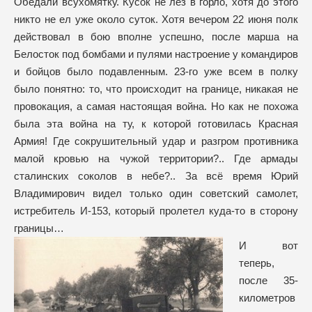
Обедали всухомятку. Кусок не лез в горло, хотя до этого
никто не ел уже около суток. Хотя вечером 22 июня полк
действовал в бою вполне успешно, после марша на
Белосток под бомбами и пулями настроение у командиров
и бойцов было подавленным. 23-го уже всем в полку
было понятно: то, что происходит на границе, никакая не
провокация, а самая настоящая война. Но как не похожа
была эта война на ту, к которой готовилась Красная
Армия! Где сокрушительный удар и разгром противника
малой кровью на чужой территории?.. Где армады
сталинских соколов в небе?.. За всё время Юрий
Владимирович видел только один советский самолет,
истребитель И-153, который пролетел куда-то в сторону
границы…
И вот
теперь,
после 35-
километров