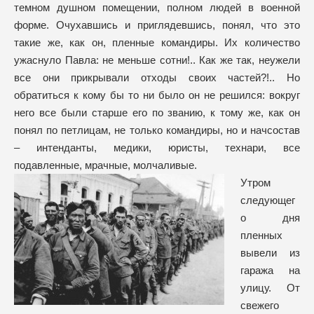
темном душном помещении, полном людей в военной
форме. Очухавшись и приглядевшись, понял, что это
такие же, как он, пленные командиры. Их количество
ужаснуло Павла: не меньше сотни!.. Как же так, неужели
все они прикрывали отходы своих частей?!.. Но
обратиться к кому бы то ни было он не решился: вокруг
него все были старше его по званию, к тому же, как он
понял по петлицам, не только командиры, но и начсостав
– интенданты, медики, юристы, технари, все
подавленные, мрачные, молчаливые.
Утром
следующег
о дня
пленных
вывели из
гаража на
улицу. От
свежего