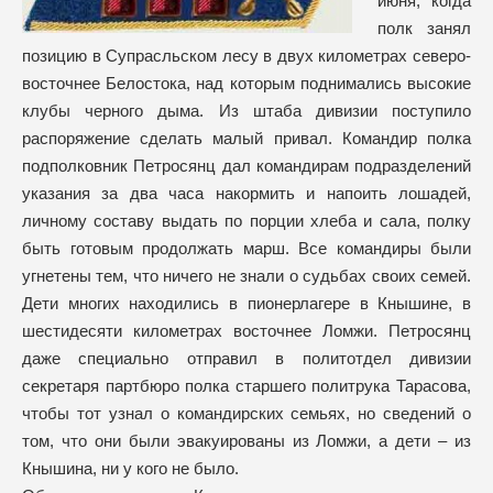
июня, когда
полк занял
позицию в Супрасльском лесу в двух километрах северо-
восточнее Белостока, над которым поднимались высокие
клубы черного дыма. Из штаба дивизии поступило
распоряжение сделать малый привал. Командир полка
подполковник Петросянц дал командирам подразделений
указания за два часа накормить и напоить лошадей,
личному составу выдать по порции хлеба и сала, полку
быть готовым продолжать марш. Все командиры были
угнетены тем, что ничего не знали о судьбах своих семей.
Дети многих находились в пионерлагере в Кнышине, в
шестидесяти километрах восточнее Ломжи. Петросянц
даже специально отправил в политотдел дивизии
секретаря партбюро полка старшего политрука Тарасова,
чтобы тот узнал о командирских семьях, но сведений о
том, что они были эвакуированы из Ломжи, а дети – из
Кнышина, ни у кого не было.