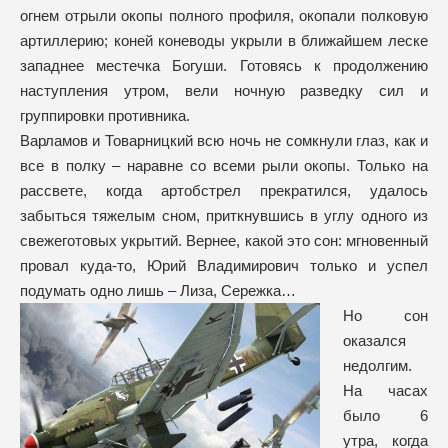
огнем отрыли окопы полного профиля, окопали полковую
артиллерию; коней коневоды укрыли в ближайшем леске
западнее местечка Богуши. Готовясь к продолжению
наступления утром, вели ночную разведку сил и
группировки противника.
Варламов и Товарницкий всю ночь не сомкнули глаз, как и
все в полку – наравне со всеми рыли окопы. Только на
рассвете, когда артобстрел прекратился, удалось
забыться тяжелым сном, приткнувшись в углу одного из
свежеготовых укрытий. Вернее, какой это сон: мгновенный
провал куда-то, Юрий Владимирович только и успел
подумать одно лишь – Лиза, Сережка…
Но сон
оказался
недолгим.
На часах
было 6
утра, когда