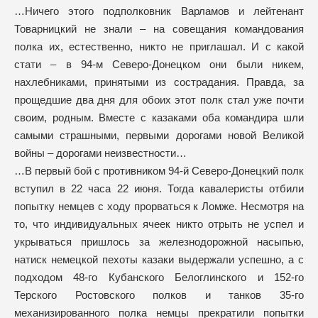
…Ничего этого подполковник Варламов и лейтенант
Товарницкий не знали – на совещания командования
полка их, естественно, никто не приглашал. И с какой
стати – в 94-м Северо-Донецком они были никем,
нахлебниками, принятыми из сострадания. Правда, за
прощедшие два дня для обоих этот полк стал уже почти
своим, родным. Вместе с казаками оба командира шли
самыми страшными, первыми дорогами новой Великой
войны – дорогами неизвестности…
…В первый бой с противником 94-й Северо-Донецкий полк
вступил в 22 часа 22 июня. Тогда кавалеристы отбили
попытку немцев с ходу прорваться к Ломже. Несмотря на
то, что индивидуальных ячеек никто отрыть не успел и
укрываться пришлось за железнодорожной насыпью,
натиск немецкой пехоты казаки выдержали успешно, а с
подходом 48-го Кубанского Белоглинского и 152-го
Терского Ростовского полков и танков 35-го
механизированного полка немцы прекратили попытки