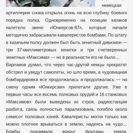
немецкая
артиллерия снова открыла огонь на всю глубину боевого
порядка полка. Одновременно на позиции казаков
налетело звено «Юнкерсов-87», которые начали
методично забрасывали кавалеристов бомбами. По штату
в казачьем полку должен был быть зенитный дивизион —
три 37-миллиметровых зенитки и три счетверенных
зенитных «Максима» — но в реальности его не было…
Варламов думал, что через час-другой немцы прекратят
обстрел и уведут самолеты, но шло время, а чудовищная
бомбардировка все продолжалась и продолжалась — на
смену одним «Юнкерсам» прилетали другие. Уже в
первые часы все восемь полковых орудий и 16 станковых
«Максимов» были выведены из строя, радиостанция
разбита, связь полностью парализована, погибло около
семисот полковых коней. Кавалеристы могли только как
можно плотнее врываться в землю, надеясь на чудо…
Бомбы поднимали вокруг фонтаны земли,