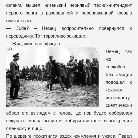
фланга вышел низенький чернявый техник-интендант
первого ранга в разорванной и перепачканной кровью
гимнастерке.
— Jude? – Немец вопросительно повернулся к
переводчику. Тот торопливо закивал:
— Жид, жид, пан офицер…
Немец так
же
спокойно,
без эмоций
подошел к
технику-
интенданту,
скептически
обвел его взглядом с головы до ног, будто собирался
покупать, молча вынул из кобуры пистолет и выстрелил
пленному в лицо.
По шеренге прокатился вздох изумления и ужаса. Павел