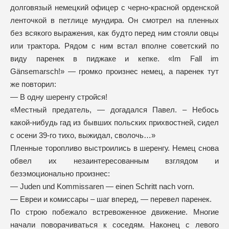
долговязый немецкий офицер с черно-красной орденской
ленточкой в петлице мундира. Он смотрел на пленных
без всякого выражения, как будто перед ним стояли овцы
или трактора. Рядом с ним встал вполне советский по
виду паренек в пиджаке и кепке. «Im Fall im
Gänsemarsch!» — громко произнес немец, а паренек тут
же повторил:
— В одну шеренгу стройся!
«Местный предатель, — догадался Павел. – Небось
какой-нибудь гад из бывших польских прихвостней, сидел
с осени 39-го тихо, выжидал, сволочь…»
Пленные торопливо выстроились в шеренгу. Немец снова
обвел их незаинтересованным взглядом и
безэмоционально произнес:
— Juden und Kommissaren — einen Schritt nach vorn.
— Евреи и комиссары – шаг вперед, — перевел паренек.
По строю побежало встревоженное движение. Многие
начали поворачиваться к соседям. Наконец с левого