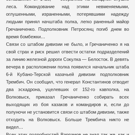
леса. Командование над этими невменяемыми,
оглушенными, израненными, потерявшими надежду
людьми принял начштаба полка, легко раненный майор
Гречаниченко. Подполковник Петросянц погиб днем во
время бомбежки…
Связи со штабом дивизии не было, и Гречаниченко я на
свой страх и риск решил отвести остатки подразделений
за линию железной дороги Сокулка — Белосток. В девять
вечера в расположении полка появился начальник штаба
6-й Кубано-Терской казачьей дивизии подполковник
Трембич. Он сообщил, что генерал Константинов отводит
два эскадрона, уцелевших от 152-го кавполка, на
Волковыск, приказал Гречаниченко собирать всех
выходящих из боя казаков и командиров и, если до
полуночи не установится связи со штабом дивизии, также
отходить на Волковыск. Больше Трембича никто не
видел…
Всех этих подробностей Варламов не знал так же, как и