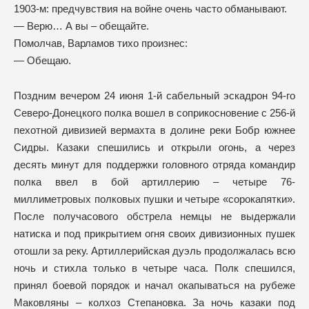
1903-м: предчувствия на войне очень часто обманывают.
— Верю… А вы – обещайте.
Помолчав, Варламов тихо произнес:
— Обещаю.
Поздним вечером 24 июня 1-й сабельный эскадрон 94-го
Северо-Донецкого полка вошел в соприкосновение с 256-й
пехотной дивизией вермахта в долине реки Бобр южнее
Сидры. Казаки спешились и открыли огонь, а через
десять минут для поддержки головного отряда командир
полка ввел в бой артиллерию – четыре 76-
миллиметровых полковых пушки и четыре «сорокапятки».
После получасового обстрела немцы не выдержали
натиска и под прикрытием огня своих дивизионных пушек
отошли за реку. Артиллерийская дуэль продолжалась всю
ночь и стихла только в четыре часа. Полк спешился,
принял боевой порядок и начал окапываться на рубеже
Маковляны – колхоз Степановка. За ночь казаки под