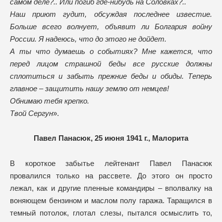
самом деле?.. Или погиб где-нибудь на Соловках?..
Наш приют гудит, обсуждая последнее известие.
Больше всего волнует, объявит ли Болгария войну
России. Я надеюсь, что до этого не дойдет.
А ты что думаешь о событиях? Мне кажется, что
перед лицом страшной беды все русские должны
сплотиться и забыть прежние беды и обиды. Теперь
главное – защитить нашу землю от немцев!
Обнимаю тебя крепко.
Твой Сергун
».
Павел Панасюк, 25 июня 1941 г., Малорита
В короткое забытье лейтенант Павел Панасюк
провалился только на рассвете. До этого он просто
лежал, как и другие пленные командиры – вполвалку на
воняющем бензином и маслом полу гаража. Таращился в
темный потолок, глотал слезы, пытался осмыслить то,