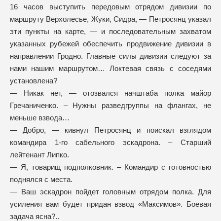
16 часов выступить передовым отрядом дивизии по
маршруту Верхолесье, Жуки, Сидра, — Петросянц указал
эти пункты на карте, — и последовательным захватом
указанных рубежей обеспечить продвижение дивизии в
направлении Гродно. Главные силы дивизии следуют за
нами нашим маршрутом… Локтевая связь с соседями
установлена?
— Никак нет, — отозвался начштаба полка майор
Гречаниченко. – Нужны разведгруппы на флангах, не
меньше взвода…
— Добро, — кивнул Петросянц и поискал взглядом
командира 1-го сабельного эскадрона. – Старший
лейтенант Липко.
— Я, товарищ подполковник. – Командир с готовностью
поднялся с места.
— Ваш эскадрон пойдет головным отрядом полка. Для
усиления вам будет придан взвод «Максимов». Боевая
задача ясна?..