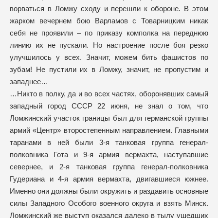
ворваться в Ломжу сходу и перешли к обороне. В этом
жарком вечернем бою Варламов с Товарницким никак
себя не проявили – по приказу комполка на переднюю
линию их не пускали. Но настроение после боя резко
улучшилось у всех. Значит, можем бить фашистов по
зубам! Не пустили их в Ломжу, значит, не пропустим и
западнее…
…Никто в полку, да и во всех частях, оборонявших самый
западный город СССР 22 июня, не знал о том, что
Ломжинский участок границы был для германской группы
армий «Центр» второстепенным направлением. Главными
таранами в ней были 3-я танковая группа генерал-
полковника Гота и 9-я армия вермахта, наступавшие
севернее, и 2-я танковая группа генерал-полковника
Гудериана и 4-я армия вермахта, двигавшиеся южнее.
Именно они должны были окружить и раздавить основные
силы Западного Особого военного округа и взять Минск.
Ломжинский же выступ оказался далеко в тылу ушедших