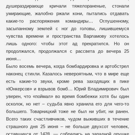
душераздирающе кричали тяжелораненые, стонали
умирающие, жалобно ржали кони, пытались отдавать
какие-то распоряжения командиры… Оглушенному,
засыпанному землей с ног до головы, лишившемуся
чувства времени и пространства Варламову хотелось
лишь одного: чтобы этот ад прекратился. Но он
продолжался, продолжался с рассвета до вечера 25
июня…
Было восемь вечера, когда бомбардировка и артобстрел
наконец стихли. Казалось невероятным, что в мире еще
есть какие-то звуки, кроме рева заходящих в пике
«Юнкерсов» и взрывов бомб… Юрий Владимирович был
уверен, что «поймал» во время бомбежки хотя бы один
осколок, но нет – судьба явно хранила его для чего-то
большего. Товарницкий тоже не был ни убит, ни ранен.
Всего таких счастливчиков, чудом выживших в течение
страшного дня 25 июня – не больше двухсот человек,
оставшихся от 1428, — собрались на западной опушке