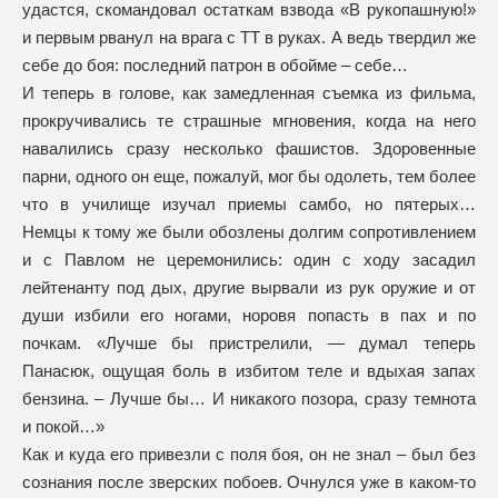
удастся, скомандовал остаткам взвода «В рукопашную!»
и первым рванул на врага с ТТ в руках. А ведь твердил же
себе до боя: последний патрон в обойме – себе…
И теперь в голове, как замедленная съемка из фильма,
прокручивались те страшные мгновения, когда на него
навалились сразу несколько фашистов. Здоровенные
парни, одного он еще, пожалуй, мог бы одолеть, тем более
что в училище изучал приемы самбо, но пятерых…
Немцы к тому же были обозлены долгим сопротивлением
и с Павлом не церемонились: один с ходу засадил
лейтенанту под дых, другие вырвали из рук оружие и от
души избили его ногами, норовя попасть в пах и по
почкам. «Лучше бы пристрелили, — думал теперь
Панасюк, ощущая боль в избитом теле и вдыхая запах
бензина. – Лучше бы… И никакого позора, сразу темнота
и покой…»
Как и куда его привезли с поля боя, он не знал – был без
сознания после зверских побоев. Очнулся уже в каком-то