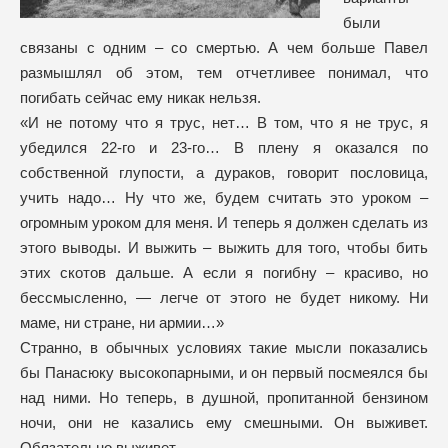
были
связаны с одним – со смертью. А чем больше Павел
размышлял об этом, тем отчетливее понимал, что
погибать сейчас ему никак нельзя.
«И не потому что я трус, нет… В том, что я не трус, я
убедился 22-го и 23-го… В плену я оказался по
собственной глупости, а дураков, говорит пословица,
учить надо… Ну что же, будем считать это уроком –
огромным уроком для меня. И теперь я должен сделать из
этого выводы. И выжить – выжить для того, чтобы бить
этих скотов дальше. А если я погибну – красиво, но
бессмысленно, — легче от этого не будет никому. Ни
маме, ни стране, ни армии…»
Странно, в обычных условиях такие мысли показались
бы Панасюку высокопарными, и он первый посмеялся бы
над ними. Но теперь, в душной, пропитанной бензином
ночи, они не казались ему смешными. Он выживет.
Обязательно выживет.