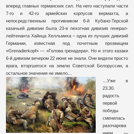
вперед главных германских сил. На него наступали части
7-го и 42-го армейских корпусов вермахта, а
непосредственным противником 6-й Кубано-Терской
казачьей дивизии была 23-я пехотная дивизия генерал-
лейтенанта Хайнца Хелльмиха – одна из лучших дивизий
Германии, известная под почетным прозвищем
«Grenadierkopf» — «Голова гренадера». Но и этого казаки
6-й дивизии вечером 22 июня не знали. Они видели просто
врага, вторгшегося на землю Советской Белоруссии, а
остальное значения не имело…
…Уже в
23.30.
радость
первой
победы
сменилась
разочарова
нием —