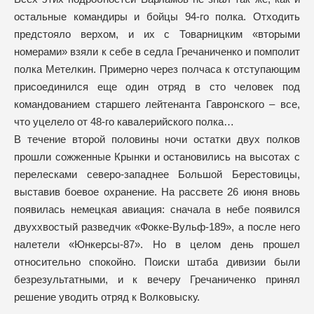
остальные командиры и бойцы 94-го полка. Отходить
предстояло верхом, и их с Товарницким «вторыми
номерами» взяли к себе в седла Гречаниченко и помполит
полка Метелкин. Примерно через полчаса к отступающим
присоединился еще один отряд в сто человек под
командованием старшего лейтенанта Гавронского – все,
что уцелело от 48-го кавалерийского полка…
В течение второй половины ночи остатки двух полков
прошли сожженные Крынки и остановились на высотах с
перелесками северо-западнее Большой Берестовицы,
выставив боевое охранение. На рассвете 26 июня вновь
появилась немецкая авиация: сначала в небе появился
двуххвостый разведчик «Фокке-Вульф-189», а после него
налетели «Юнкерсы-87». Но в целом день прошел
относительно спокойно. Поиски штаба дивизии были
безрезультатными, и к вечеру Гречаниченко принял
решение уводить отряд к Волковыску.