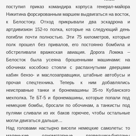
поступил приказ командира корпуса генерал-майора
Никитина форсированным маршем выдвигаться на восток,
к Белостоку. Отход прикрывали два эскадрона и
артдивизион 152-го полка, которые на следующий день
погибли почти полностью. Эти 75 километров, которые
полк прошел без привалов, его постоянно бомбила и
обстреливали вражеская авиация. Дорога Ломжа –
Белосток была усеяна брошенными машинами: на
обочинах кособоко стояли с распахнутыми дверцами
кабин бензо- и маслозаправщики, штабные автобусы и
прочая спецтехника. Теперь к ним добавлялись
неисправные танки и бронемашины 35-го Кубанского
мехполка. Те БТ-5 и бронемашины, которые попали под
немецкие бомбы, бросали по обочинам, а танкисты под
пулями сливали из их баков горючее, чтобы остальные
могли двигаться дальше…
Над головами настырно висели немецкие самолеты: то
маленькие одномоторные разведчики-бипланы