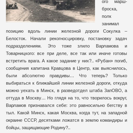
ого марш-
броска,
полк
занимал
позицию вдоль линии железной дороги Сокулка –
Белосток. Начали рекогносцировку, постановку задач
подразделениям. Это тоже злило Варламова и
Товарницкого: все при деле, все так или иначе готовы
встретить врага. А какое задание у них?.. «Рубан» погиб,
сообщения капитана Кравцова в Центр, как выяснилось,
были абсолютно правдивы… Что теперь? Только
выбираться к ближайшей линии железной дороги, откуда
можно уехать в Минск, в разведотдел штаба ЗапОВО, а
оттуда в Москву… Но глядя на то, что творилось вокруг,
Варламов признавался себе: это равносильно бегству в
тыл. Какой Минск, какая Москва, когда тут, на западной
окраине СССР, десятками ложатся в землю командиры и
бойцы, защищающие Родину?..