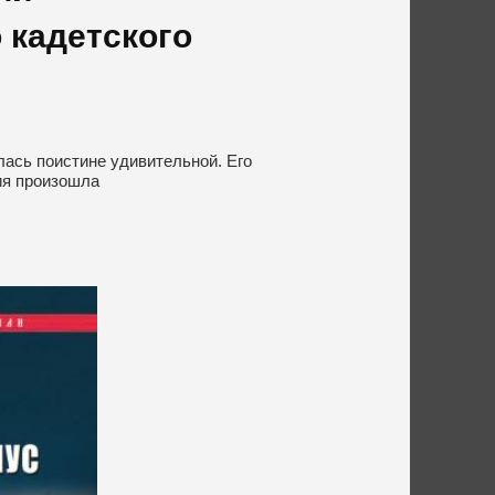
 кадетского
лась поистине удивительной. Его
ия произошла