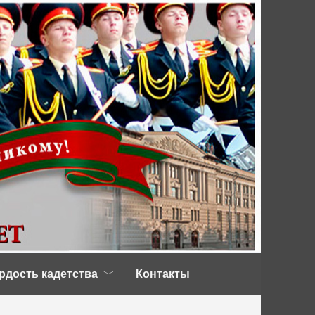
рдость кадетства
Контакты