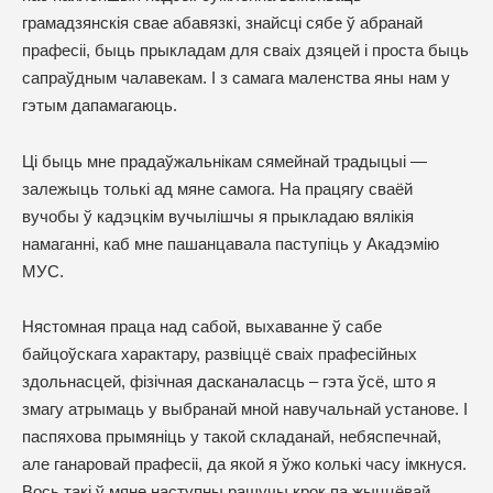
грамадзянскія свае абавязкі, знайсці сябе ў абранай
прафесіі, быць прыкладам для сваіх дзяцей і проста быць
сапраўдным чалавекам. І з самага маленства яны нам у
гэтым дапамагаюць.
Ці быць мне прадаўжальнікам сямейнай традыцыі —
залежыць толькі ад мяне самога. На працягу сваёй
вучобы ў кадэцкім вучылішчы я прыкладаю вялікія
намаганні, каб мне пашанцавала паступіць у Акадэмію
МУС.
Нястомная праца над сабой, выхаванне ў сабе
байцоўскага характару, развіццё сваіх прафесійных
здольнасцей, фізічная дасканаласць – гэта ўсё, што я
змагу атрымаць у выбранай мной навучальнай установе. І
паспяхова прымяніць у такой складанай, небяспечнай,
але ганаровай прафесіі, да якой я ўжо колькі часу імкнуся.
Вось такі ў мяне наступны рашучы крок па жыццёвай