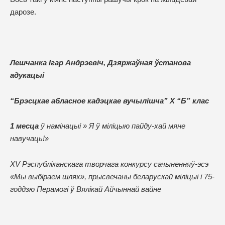
дарозе.
Лешчанка Ігар Андрэевіч, Дзяржаўная ўстанова
адукацыі
“Брэсцкае абласное кадэцкае вучылішча” Х “Б” клас
1 месца
ў намінацыі » Я ў міліцыю пайду-хай мяне
навучаць!»
XV Рэспубліканскага творчага конкурсу сачыненняў-эсэ
«Мы выбіраем шлях», прысвечаны беларускай міліцыі і 75-
годдзю Перамогі ў Вялікай Айчыннай вайне