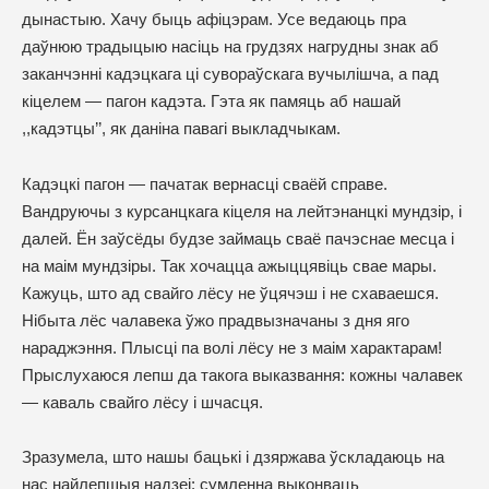
дынастыю. Хачу быць афіцэрам. Усе ведаюць пра
даўнюю традыцыю насіць на грудзях нагрудны знак аб
заканчэнні кадэцкага ці сувораўскага вучылішча, а пад
кіцелем — пагон кадэта. Гэта як памяць аб нашай
,,кадэтцы’’, як даніна павагі выкладчыкам.
Кадэцкі пагон — пачатак вернасці сваёй справе.
Вандруючы з курсанцкага кіцеля на лейтэнанцкі мундзір, і
далей. Ён заўсёды будзе займаць сваё пачэснае месца і
на маім мундзіры. Так хочацца ажыццявіць свае мары.
Кажуць, што ад свайго лёсу не ўцячэш і не схаваешся.
Нібыта лёс чалавека ўжо прадвызначаны з дня яго
нараджэння. Плысці па волі лёсу не з маім характарам!
Прыслухаюся лепш да такога выказвання: кожны чалавек
— каваль свайго лёсу і шчасця.
Зразумела, што нашы бацькі і дзяржава ўскладаюць на
нас найлепшыя надзеі: сумленна выконваць