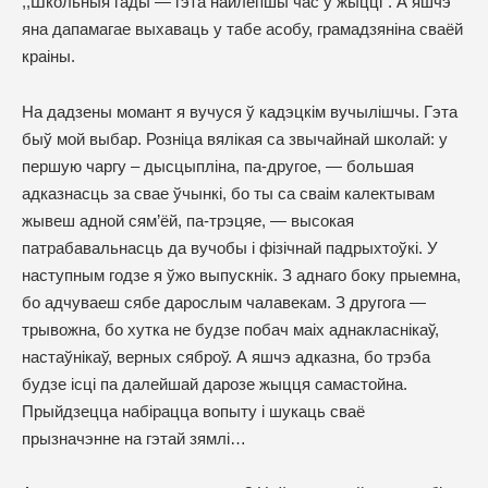
,,Школьныя гады — гэта найлепшы час у жыцці”. А яшчэ
яна дапамагае выхаваць у табе асобу, грамадзяніна сваёй
краіны.
На дадзены момант я вучуся ў кадэцкім вучылішчы. Гэта
быў мой выбар. Розніца вялікая са звычайнай школай: у
першую чаргу – дысцыпліна, па-другое, — большая
адказнасць за свае ўчынкі, бо ты са сваім калектывам
жывеш адной сям’ёй, па-трэцяе, — высокая
патрабавальнасць да вучобы і фізічнай падрыхтоўкі. У
наступным годзе я ўжо выпускнік. З аднаго боку прыемна,
бо адчуваеш сябе дарослым чалавекам. З другога —
трывожна, бо хутка не будзе побач маіх аднакласнікаў,
настаўнікаў, верных сяброў. А яшчэ адказна, бо трэба
будзе ісці па далейшай дарозе жыцця самастойна.
Прыйдзецца набірацца вопыту і шукаць сваё
прызначэнне на гэтай зямлі…