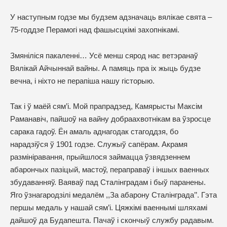
У наступным годзе мы будзем адзначаць вялікае свята –
75-годдзе Перамогі над фашысцкімі захопнікамі.
Змяніліся пакаленні… Усё менш сярод нас ветэранаў
Вялікай Айчыннай вайны. А памяць пра іх жыць будзе
вечна, і ніхто не перапіша нашу гісторыю.
Так і ў маёй сям’і. Мой прапрадзед, Камярысты Максім
Раманавіч, пайшоў на вайну добраахвотнікам ва ўзросце
сарака гадоў. Ён амаль аднагодак стагоддзя, бо
нарадзіўся ў 1901 годзе. Служыў сапёрам. Акрамя
размініравання, прыйшлося займацца ўзвядзеннем
абарончых пазіцый, мастоў, пераправаў і іншых ваенных
збудаванняў. Ваяваў пад Сталінградам і быў паранены.
Яго ўзнагародзілі медалём ,,За абарону Сталінградa’’. Гэта
першы медаль у нашай сям’і. Цяжкімі ваеннымі шляхамі
дайшоў да Будапешта. Пачаў і скончыў службу радавым.