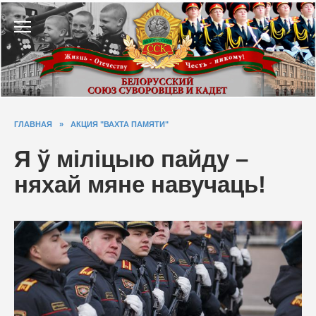
Перейти
к
содержанию
ГЛАВНАЯ
»
АКЦИЯ "ВАХТА ПАМЯТИ"
Я ў міліцыю пайду –
няхай мяне навучаць!