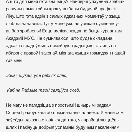
А што для меня гэта значыць? Найперш упэўнена зрабіць
рашучы самастойны крок у выбары будучай прафесіі.
Лічу, што гэта адзін з самых адказных момантаў у жыцці
любога чалавека. Тут у мяне ўжо не ўзнікае сумненняў-
выбар зроблены! Ёсць вялікае жаданне быць курсантам
Акадэміі МУС. Не сумняваюся, што будзе складана і
адказна прадоўжыць сямейную традыцыю: стаяць на
абароне правоў і законаў, мірнага жыцця грамадзян нашай
Айчыны.
Жыві, шукай, усё рабі як след,
Каб на Радзіме твой свяціўся след.
Не магу не пагадзіцца з простымі і шчырымі радкамі
Сяргея Грахоўскага аб прызначэнні чалавека. У маёй сям’і
заўсёды адказна ставіліся да таго, як прайсці жыццёвы
шлях і пакінуць добрыя ўспаміны будучым пакаленням.