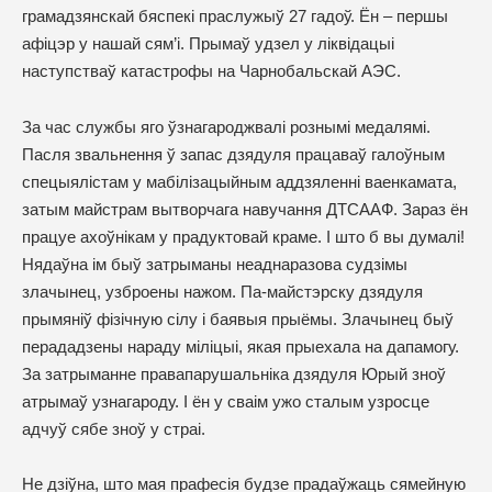
грамадзянскай бяспекі праслужыў 27 гадоў. Ён – першы
афіцэр у нашай сям’і. Прымаў удзел у ліквідацыі
наступстваў катастрофы на Чарнобальскай АЭС.
За час службы яго ўзнагароджвалі рознымі медалямі.
Пасля звальнення ў запас дзядуля працаваў галоўным
спецыялістам у мабілізацыйным аддзяленні ваенкамата,
затым майстрам вытворчага навучання ДТСААФ. Зараз ён
працуе ахоўнікам у прадуктовай краме. І што б вы думалі!
Нядаўна ім быў затрыманы неаднаразова судзімы
злачынец, узброены нажом. Па-майстэрску дзядуля
прымяніў фізічную сілу і баявыя прыёмы. Злачынец быў
перададзены нараду міліцыі, якая прыехала на дапамогу.
За затрыманне правапарушальніка дзядуля Юрый зноў
атрымаў узнагароду. І ён у сваім ужо сталым узросце
адчуў сябе зноў у страі.
Не дзіўна, што мая прафесія будзе прадаўжаць сямейную