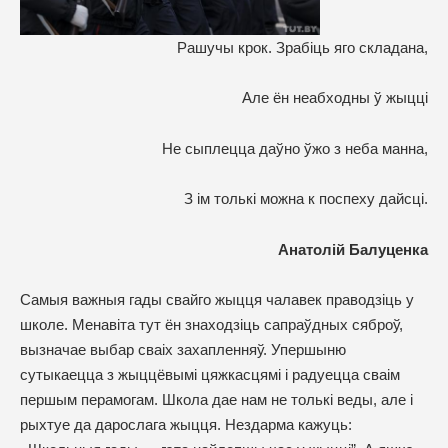
Рашучы крок. Зрабіць яго складана,
Але ён неабходны ў жыцці
Не сыплецца даўно ўжо з неба манна,
З ім толькі можна к поспеху дайсці.
Анатолій Балуценка
Самыя важныя гады свайго жыцця чалавек праводзіць у
школе. Менавіта тут ён знаходзіць сапраўдных сяброў,
вызначае выбар сваіх захапленняў. Упершыню
сутыкаецца з жыццёвымі цяжкасцямі і радуецца сваім
першым перамогам. Школа дае нам не толькі веды, але і
рыхтуе да дарослага жыцця. Нездарма кажуць: