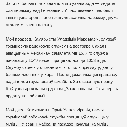
За гэты баявы шлях знайшла яго ўзнагарода — медаль
,,За перамогу над Германіяй’’. У пасляваенны час былі
іншыя ўзнагароды, але дзядуля асабліва даражыў двума
медалямі ваеннага часу.
Мой прадзед, Камярысты Уладзімір Максімавіч, служыў
тэрміновую вайсковую службу на востраве Сахалін
авіяцыйным механікам самалёта Міг 15. Яго служба
пачалася ў 1949 годзе і працягвалася да 1953 года.
Службу скончыў сяржантам. Яго полк прымаў удзел у
баявых дзеяннях у Карэі. Пасля дэмабілізацыі працаваў
вадзіцелем грузавога аўтамабіля. За старанную працу
быў узнагароджаны ордэнам ,,Знак пашаны”. Гэта першы
ордэн у нашай сям’і.
Мой дзед, Камярысты Юрый Уладзіміравіч, пасля
тэрміновай вайсковай службы працягнуў служыць у
міліцыі. У званні маёра на пасадзе начальніка міліцыі