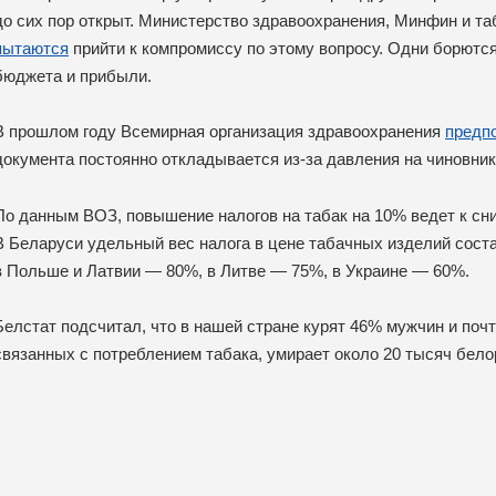
до сих пор открыт. Министерство здравоохранения, Минфин и та
пытаются
прийти к компромиссу по этому вопросу. Одни борются
бюджета и прибыли.
В прошлом году Всемирная организация здравоохранения
предп
документа постоянно откладывается из-за давления на чиновник
По данным ВОЗ, повышение налогов на табак на 10% ведет к сн
В Беларуси удельный вес налога в цене табачных изделий соста
в Польше и Латвии — 80%, в Литве — 75%, в Украине — 60%.
Белстат подсчитал, что в нашей стране курят 46% мужчин и поч
связанных с потреблением табака, умирает около 20 тысяч бело