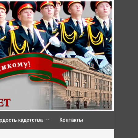
рдость кадетства
Контакты