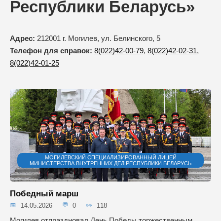
Республики Беларусь»
Адрес:
212001 г. Могилев, ул. Белинского, 5
Телефон для справок:
8(022)42-00-79
,
8(022)42-02-31
,
8(022)42-01-25
МОГИЛЕВСКИЙ СПЕЦИАЛИЗИРОВАННЫЙ ЛИЦЕЙ
МИНИСТЕРСТВА ВНУТРЕННИХ ДЕЛ РЕСПУБЛИКИ БЕЛАРУСЬ
Победный марш
14.05.2026
0
118
Могилев отпраздновал День Победы торжественным