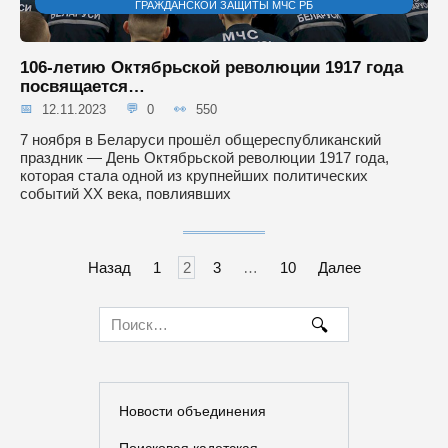
ГРАЖДАНСКОЙ ЗАЩИТЫ МЧС РБ
106-летию Октябрьской революции 1917 года
посвящается…
12.11.2023
0
550
7 ноября в Беларуси прошёл общереспубликанский
праздник — День Октябрьской революции 1917 года,
которая стала одной из крупнейших политических
событий XX века, повлиявших
Навигация
Назад
1
2
3
…
10
Далее
по
записям
Search
for:
Новости объединения