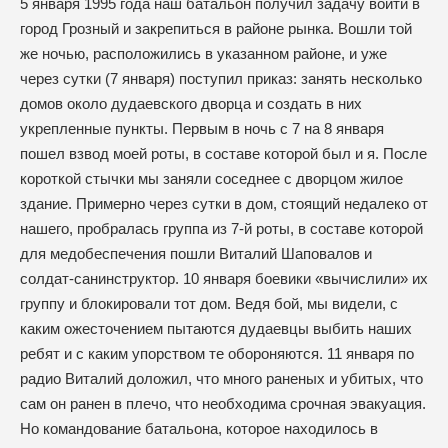
5 января 1995 года наш батальон получил задачу войти в
город Грозный и закрепиться в районе рынка. Вошли той
же ночью, расположились в указанном районе, и уже
через сутки (7 января) поступил приказ: занять несколько
домов около дудаевского дворца и создать в них
укрепленные пункты. Первым в ночь с 7 на 8 января
пошел взвод моей роты, в составе которой был и я. После
короткой стычки мы заняли соседнее с дворцом жилое
здание. Примерно через сутки в дом, стоящий недалеко от
нашего, пробралась группа из 7-й роты, в составе которой
для медобеспечения пошли Виталий Шаповалов и
солдат-санинструктор. 10 января боевики «вычислили» их
группу и блокировали тот дом. Ведя бой, мы видели, с
каким ожесточением пытаются дудаевцы выбить наших
ребят и с каким упорством те обороняются. 11 января по
радио Виталий доложил, что много раненых и убитых, что
сам он ранен в плечо, что необходима срочная эвакуация.
Но командование батальона, которое находилось в