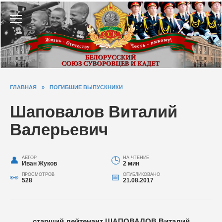
Перейти
к
содержанию
ГЛАВНАЯ
»
ПОГИБШИЕ ВЫПУСКНИКИ
Шаповалов Виталий
Валерьевич
АВТОР
НА ЧТЕНИЕ
Иван Жуков
2 мин
ПРОСМОТРОВ
ОПУБЛИКОВАНО
528
21.08.2017
старший лейтенант
ШАПОВАЛОВ
Виталий