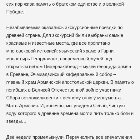
сих пор жива память о братском единстве и о великой
Победе.
Незабываемым оказались экскурсионные поездки по
древней стране. Для экскурсий были выбраны самые
красивые и известные места, где все пропитано
многовековой историей: языческий храме в Гарни,
монастырь Гегардаванк, современный музей под
открытым небом Цицернакаберд – музей геноцида армян
в Ереване, Эчмиадзинский кафедральный собор –
главный храм Армянской апостольской церкви. В память о
погибших в Великой Отечественной войне участники
Сбора возложили венки к вечному огню у монумента
Мать-Армения. И, конечно, мы увидели Севан, чистую
воду которого в древние времена могли пить только боги и
звезды…
Две недели промелькнули. Перечислить все впечатления