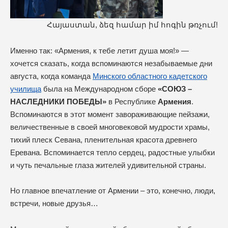
Հայաստան, ձեզ համար իմ հոգին թռչում!
Именно так: «Армения, к тебе летит душа моя!» —
хочется сказать, когда вспоминаются незабываемые дни
августа, когда команда
Минского областного кадетского
училища
была на Международном сборе
«СОЮЗ –
НАСЛЕДНИКИ ПОБЕДЫ»
в Республике
Армения
.
Вспоминаются в этот момент завораживающие пейзажи,
величественные в своей многовековой мудрости храмы,
тихий плеск Севана, пленительная красота древнего
Еревана. Вспоминается тепло сердец, радостные улыбки
и чуть печальные глаза жителей удивительной страны.
Но главное впечатление от Армении – это, конечно, люди,
встречи, новые друзья…