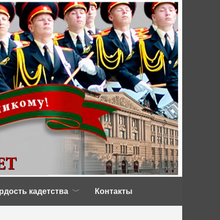
рдость кадетства
Контакты