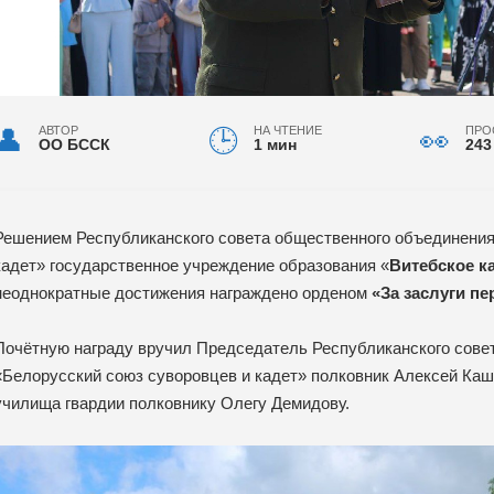
АВТОР
НА ЧТЕНИЕ
ПРО
ОО БССК
1 мин
243
Решением Республиканского совета общественного объединения
кадет» государственное учреждение образования «
Витебское к
неоднократные достижения награждено орденом
«За заслуги пе
Почётную награду вручил Председатель Республиканского сове
«Белорусский союз суворовцев и кадет» полковник Алексей Каш
училища гвардии полковнику Олегу Демидову.