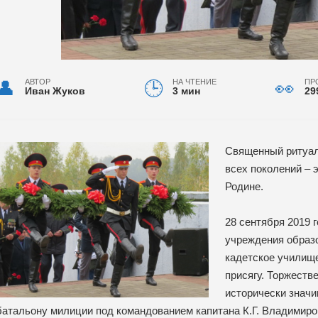
АВТОР
НА ЧТЕНИЕ
ПР
Иван Жуков
3 мин
29
Священный ритуал
всех поколений – э
Родине.
28 сентября 2019 
учреждения образ
кадетское училище
присягу. Торжеств
исторически значи
батальону милиции под командованием капитана К.Г. Владимиро