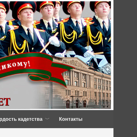
рдость кадетства
Контакты