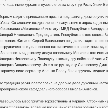
училища, ныне курсанты вузов силовых структур Республики Бе
Первым кадет с принесением присяги поздравил директор училищ
«Ура!». Со словами поздравления и напутствия в адрес кадет в
образования «Могилевский институт МВД Республики Беларусь
Валерий Николаевич. Председатель Республиканского совета Бе
полковник Житихин Сергей Васильевич поздравил кадет с прине
сотрудничество в деле военно-патриотического воспитания кад
«За верность кадетскому делу» начальнику Могилевского инсти
Валерию Николаевичу Полищуку и командиру войсковой части 7
Валерию Владимировичу. Из его же рук кадету Синявскому Дмит
старшему вице-сержанту Алешко Павлу были вручены медали «З
По традиции ребят благословил на добрые дела духовный наста
Преображенского кафедрального собора Николай Антонов.
Завершилось мероприятие торжественным маршем. Стройными 
звуки «Славянки», вслед им восхищенно глядели родители и гос