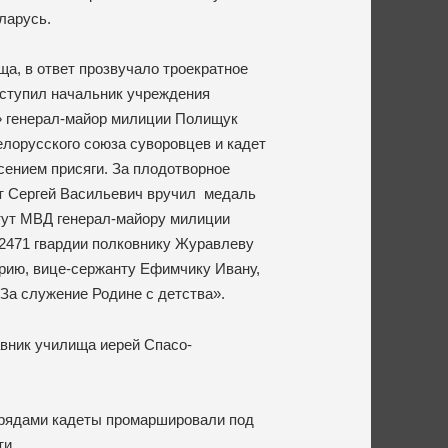
ларусь.
а, в ответ прозвучало троекратное
ыступил начальник учреждения
» генерал-майор милиции Полищук
лорусского союза суворовцев и кадет
сением присяги. За плодотворное
ет Сергей Васильевич вручил медаль
тут МВД генерал-майору милиции
2471 гвардии полковнику Журавлеву
рию, вице-сержанту Ефимчику Ивану,
а служение Родине с детства».
вник училища иерей Спасо-
рядами кадеты промаршировали под
ти.