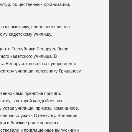
уктур, общественных организаций,
 к памятнику, после чего прошел
ому кадетскому училищу.
иденте Республики Беларусь были
ного кадетского училища. В
та Белорусского союза суворовцев и
ректору училища полковнику Гришанову
енно само принятие присяги.
ятву, в которой каждый из них
ь устав училища, приказы командиров,
и верно служить Отечеству. Волнение
ья и близкие родственники с
тствовали и приглашенные выпускники