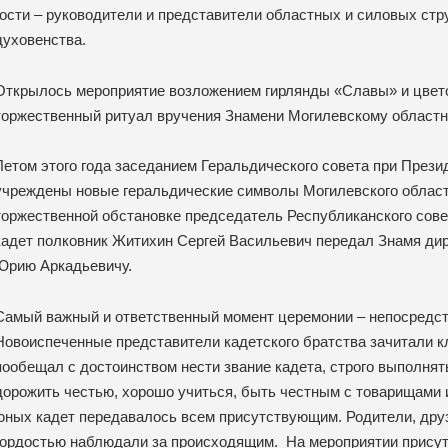
гости – руководители и представители областных и силовых стр
духовенства.
Открылось мероприятие возложением гирлянды «Славы» и цветов
торжественный ритуал вручения Знамени Могилевскому областн
Летом этого года заседанием Геральдического совета при През
учреждены новые геральдические символы Могилевского област
торжественной обстановке председатель Республиканского сове
кадет полковник Житихин Сергей Васильевич передал Знамя ди
Юрию Аркадьевичу.
Самый важный и ответственный момент церемонии – непосредств
Новоиспеченные представители кадетского братства зачитали кл
пообещал с достоинством нести звание кадета, строго выполнят
дорожить честью, хорошо учиться, быть честным с товарищами 
юных кадет передавалось всем присутствующим. Родители, друз
гордостью наблюдали за происходящим. На мероприятии прису