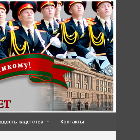
рдость кадетства
Контакты