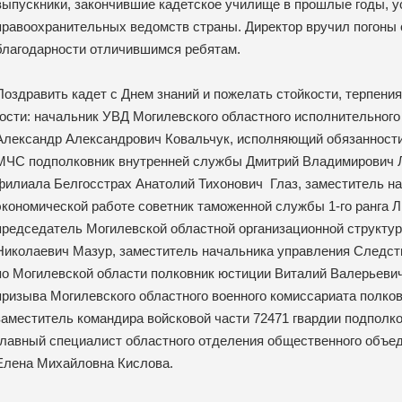
выпускники, закончившие кадетское училище в прошлые годы, у
правоохранительных ведомств страны. Директор вручил погоны 
благодарности отличившимся ребятам.
Поздравить кадет с Днем знаний и пожелать стойкости, терпени
гости: начальник УВД Могилевского областного исполнительного
Александр Александрович Ковальчук, исполняющий обязанности
МЧС подполковник внутренней службы Дмитрий Владимирович Л
филиала Белгосстрах Анатолий Тихонович Глаз, заместитель н
экономической работе советник таможенной службы 1-го ранга
председатель Могилевской областной организационной структ
Николаевич Мазур, заместитель начальника управления Следст
по Могилевской области полковник юстиции Виталий Валерьеви
призыва Могилевского областного военного комиссариата полко
заместитель командира войсковой части 72471 гвардии подполк
главный специалист областного отделения общественного объе
Елена Михайловна Кислова.