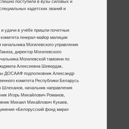
спешно поступили в вузы силовых и
специальных кадетских званий и
я и удачи в учёбе пришли почетные
 комитета генерал-майор милиции
 начальника Могилевского управления
акиза, директор Могилевского
ачальника Могилевской таможни по
 Людмила Алексеевна Шевердак,
уры ДОСААФ подполковник Александр
венного комитета Республики Беларусь
ч Шлеханов, начальник направления
вник Игорь Михайлович Романов,
овник Михаил Михайлович Кукаев,
динения «Белорусский фонд мира»