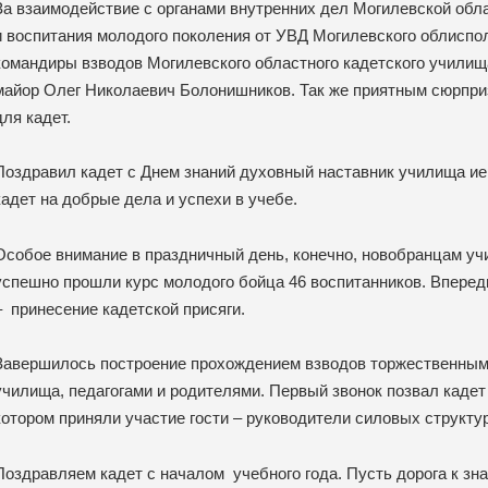
За взаимодействие с органами внутренних дел Могилевской обла
и воспитания молодого поколения от УВД Могилевского облисп
командиры взводов Могилевского областного кадетского учили
майор Олег Николаевич Болонишников. Так же приятным сюрприз
для кадет.
Поздравил кадет с Днем знаний духовный наставник училища ие
кадет на добрые дела и успехи в учебе.
Особое внимание в праздничный день, конечно, новобранцам учи
успешно прошли курс молодого бойца 46 воспитанников. Вперед
– принесение кадетской присяги.
Завершилось построение прохождением взводов торжественным
училища, педагогами и родителями. Первый звонок позвал кадет
котором приняли участие гости – руководители силовых структу
Поздравляем кадет с началом учебного года. Пусть дорога к зн