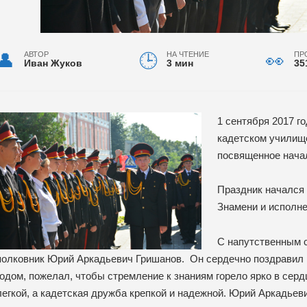
АВТОР
НА ЧТЕНИЕ
ПР
Иван Жуков
3 мин
35
1 сентября 2017 г
кадетском училищ
посвященное начал
Праздник начался 
Знамени и исполне
С напутственным 
полковник Юрий Аркадьевич Гришанов. Он сердечно поздравил 
годом, пожелал, чтобы стремление к знаниям горело ярко в серд
легкой, а кадетская дружба крепкой и надежной. Юрий Аркадьеви