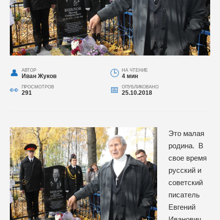
АВТОР
НА ЧТЕНИЕ
Иван Жуков
4 мин
ПРОСМОТРОВ
ОПУБЛИКОВАНО
291
25.10.2018
Это малая
родина. В
свое время
русский и
советский
писатель
Евгений
Иванович