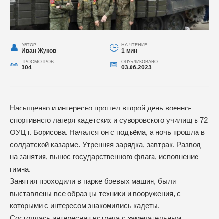
АВТОР
НА ЧТЕНИЕ
Иван Жуков
1 мин
ПРОСМОТРОВ
ОПУБЛИКОВАНО
304
03.06.2023
Насыщенно и интересно прошел второй день военно-
спортивного лагеря кадетских и суворовского училищ в 72
ОУЦ г. Борисова. Начался он с подъёма, а ночь прошла в
солдатской казарме. Утренняя зарядка, завтрак. Развод
на занятия, вынос государственного флага, исполнение
гимна.
Занятия проходили в парке боевых машин, были
выставлены все образцы техники и вооружения, с
которыми с интересом знакомились кадеты.
Состоялась интересная встреча с замечательным