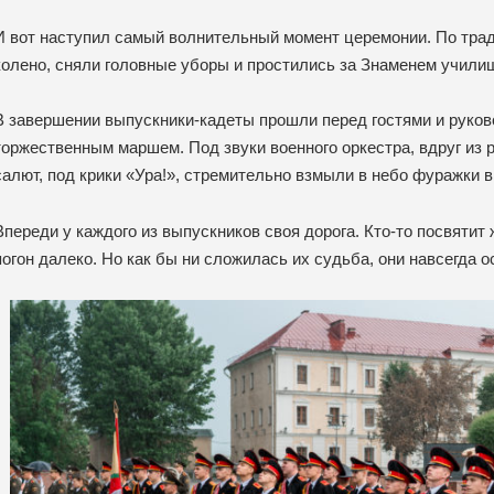
И вот наступил самый волнительный момент церемонии. По тра
колено, сняли головные уборы и простились за Знаменем учили
В завершении выпускники-кадеты прошли перед гостями и руко
торжественным маршем. Под звуки военного оркестра, вдруг из 
салют, под крики «Ура!», стремительно взмыли в небо фуражки 
Впереди у каждого из выпускников своя дорога. Кто-то посвятит 
погон далеко. Но как бы ни сложилась их судьба, они навсегда о