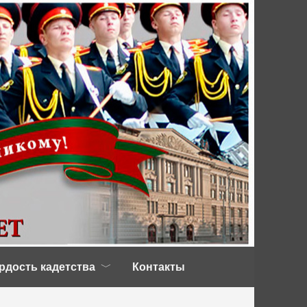
рдость кадетства
Контакты