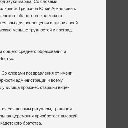
од звуки марша. Со словами
полковник Гришанов Юрий Аркадьевич:
евского областного кадетского
ится вам для воплощения в жизни своей
 можно меньше трудностей и преград.
и общего среднего образования и
Честь».
. Со словами поздравления от имени
арности администрации и всему
о училища произнес старший вице-
ется священным ритуалом, традиции
альная церемония приобретает высокий
кадетского братства.