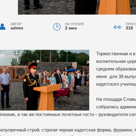
АВТОР
НА ЧТЕНИЕ
ПРОС
admin
2 мин
318
Торжественная и в
волнительная цер
среднем образова
июня для 38 выпус
кадетского училищ
На площади Славы 
собрались админис
близкие, а так же постоянные почетные гости – руководители с
Безупречный строй, строгая черная кадетская форма, фуражки, 