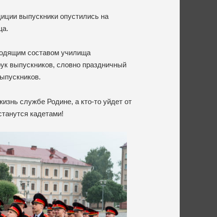
диции выпускники опустились на
ща.
водящим составом училища
рук выпускников, словно праздничный
выпускников.
жизнь службе Родине, а кто-то уйдет от
станутся кадетами!