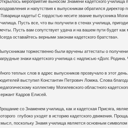
Открылось мероприятие выносом Знамени кадетского училища п
поздравления и напутствия к выпускникам обратился директор 
«Товарищи кадеты! С гордостью несите звание выпускника Могил
училища. Пусть все, что вы получили в стенах училища, пригод
мечты. Пусть вам сопутствует удача и на вашем пути будет как
Всегда оставайтесь верными законам кадетского братства».
Выпускникам торжественно были вручены аттестаты о получени
нагрудные знаки кадетского училища с надписью «Долг. Родина. 
Много теплых слов в адрес выпускников прозвучало в этот день
родителей выступил Константин Петрович Ломжа. Слова благод
педагогическому коллективу Могилевского областного кадетског
сержант Кадров Елисей.
Прощание со Знаменем училища, как и кадетская Присяга, явля
которого глубоко уходят в историю кадетского движения. Прощ
смысл, поскольку Знамя училища является основным символом 