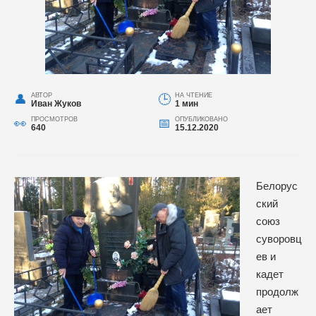
АВТОР
НА ЧТЕНИЕ
Иван Жуков
1 мин
ПРОСМОТРОВ
ОПУБЛИКОВАНО
640
15.12.2020
Белорус
ский
союз
суворовц
ев и
кадет
продолж
ает