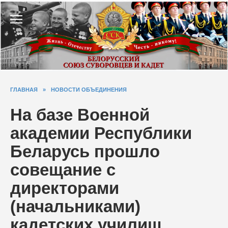
Перейти
к
содержанию
ГЛАВНАЯ
»
НОВОСТИ ОБЪЕДИНЕНИЯ
На базе Военной
академии Республики
Беларусь прошло
совещание с
директорами
(начальниками)
кадетских училищ,