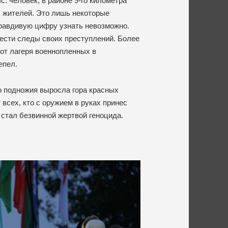
с. человек, в районе 9-го километра
 жителей. Это лишь некоторые
правдивую цифру узнать невозможно.
ести следы своих преступлений. Более
от лагеря военнопленных в
епел.
о подножия выросла гора красных
т всех, кто с оружием в руках принес
 стал безвинной жертвой геноцида.