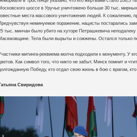
мемориале в Тростенце указано, что его жертвами стало 206,5 ты
Московского шоссе в Уручье уничтожено больше 30 тыс. мирных
известные места массового уничтожения людей. К сожалению, 
Предчувствуя неминуемое поражение, нацисты постарались зам
25 тыс. минчан было убито на хуторе Петрашкевича неподалеку 
Масюковщине. Тела были вырыты и сожжены. Остался только п
Участники митинга-реквиема молча подходили к монументу. У ег
цветов. Как символ того, что никто не забыт. Минск помнит и чти
долгожданную Победу, кто отдал свою жизнь в бою с врагом, кто
Татьяна Свиридова