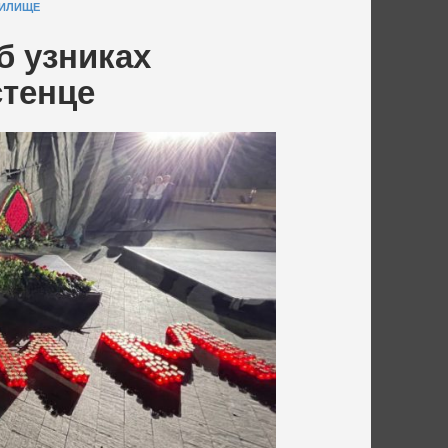
ЧИЛИЩЕ
б узниках
стенце