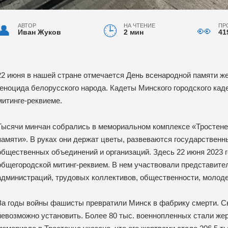
АВТОР
НА ЧТЕНИЕ
ПР
Иван Жуков
2 мин
41
22 июня в нашей стране отмечается День всенародной памяти ж
геноцида белорусского народа. Кадеты Минского городского кад
митинге-реквиеме.
Тысячи минчан собрались в мемориальном комплексе «Тростене
памяти». В руках они держат цветы, развеваются государственн
общественных объединений и организаций. Здесь 22 июня 2023 г
общегородской митинг-реквием. В нем участвовали представите
администраций, трудовых коллективов, общественности, молоде
За годы войны фашисты превратили Минск в фабрику смерти. С
невозможно установить. Более 80 тыс. военнопленных стали жер