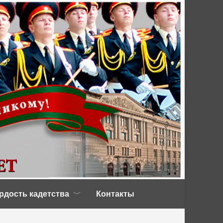
рдость кадетства
Контакты