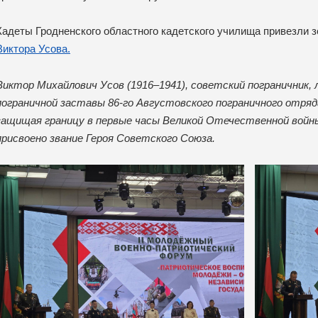
Кадеты Гродненского областного кадетского училища привезли
Виктора Усова.
Виктор Михайлович Усов (1916–1941), советский пограничник, 
пограничной заставы 86-го Августовского пограничного отряда.
защищая границу в первые часы Великой Отечественной войны
присвоено звание Героя Советского Союза.