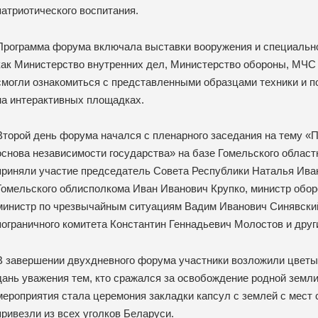
патриотического воспитания.
Программа форума включала выставки вооружения и специально
как Министерство внутренних дел, Министерство обороны, МЧС
смогли ознакомиться с представленными образцами техники и п
на интерактивных площадках.
Второй день форума начался с пленарного заседания на тему «
основа независимости государства» на базе Гомельского област
приняли участие председатель Совета Республики Наталья Ива
Гомельского облисполкома Иван Иванович Крупко, министр обор
министр по чрезвычайным ситуациям Вадим Иванович Синявский
пограничного комитета Константин Геннадьевич Молостов и дру
В завершении двухдневного форума участники возложили цветы
дань уважения тем, кто сражался за освобождение родной земл
мероприятия стала церемония закладки капсул с землей с мест 
привезли из всех уголков Беларуси.