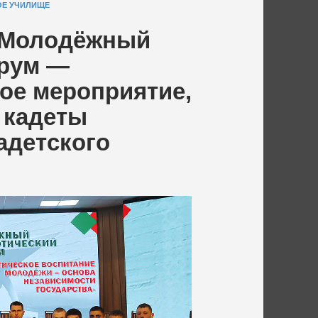
ОЕ УЧИЛИЩЕ
I Молодёжный
орум —
ое мероприятие,
 кадеты
адетского