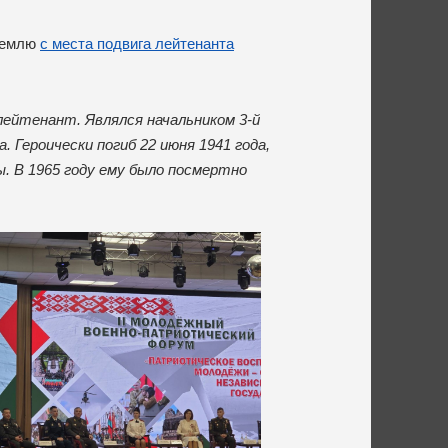
 землю
с места подвига лейтенанта
лейтенант. Являлся начальником 3-й
 Героически погиб 22 июня 1941 года,
. В 1965 году ему было посмертно