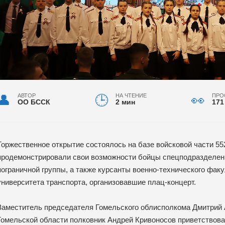
АВТОР
НА ЧТЕНИЕ
ПРО
ОО БССК
2 мин
171
Торжественное открытие состоялось на базе войсковой части 5
продемонстрировали свои возможности бойцы спецподразделения
пограничной группы, а также курсанты военно-технического фак
университета транспорта, организовавшие плац-концерт.
Заместитель председателя Гомельского облисполкома Дмитрий 
Гомельской области полковник Андрей Кривоносов приветствов