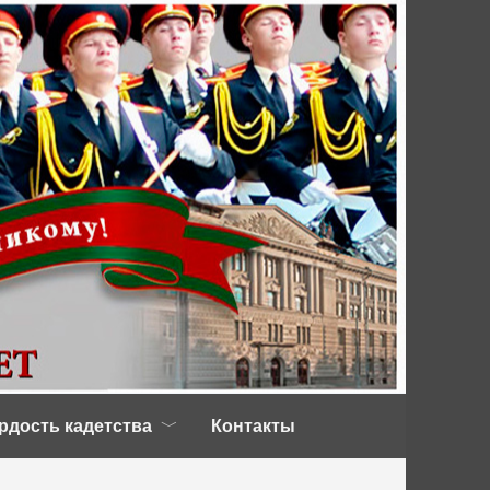
рдость кадетства
Контакты