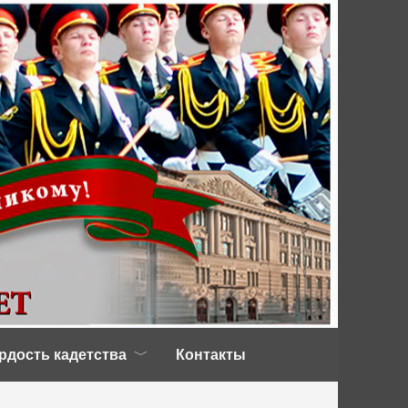
рдость кадетства
Контакты