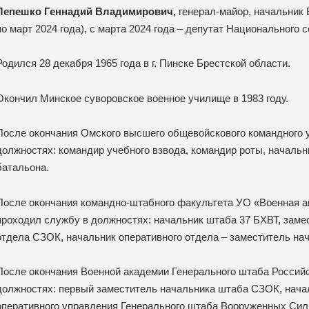
Лепешко Геннадий Владимирович,
генерал-майор, начальник 
по март 2024 года), с марта 2024 года – депутат Национального
Родился 28 декабря 1965 года в г. Пинске Брестской области.
Окончил Минское суворовское военное училище в 1983 году.
После окончания Омского высшего общевойскового командного 
должностях: командир учебного взвода, командир роты, началь
батальона.
После окончания командно-штабного факультета УО «Военная 
проходил службу в должностях: начальник штаба 37 БХВТ, заме
отдела СЗОК, начальник оперативного отдела – заместитель н
После окончания Военной академии Генерального штаба Россий
должностях: первый заместитель начальника штаба СЗОК, начал
оперативного управления Генерального штаба Вооруженных Сил