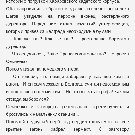
истории с погрузкой Хабаровского кадетского корпуса.
Оба направились обратно в здание, но через несколько
шагов увидели на перроне вконец растерянного
директора. Перед ним стоял немецкий унтер-офицер,
который привез из Белграда необходимые бумаги.
— Как же так? Как же так? – растерянно бормотал
директор.
— Что случилось, Ваше Превосходительство? – спросил
Семченко.
Попов указал на немецкого унтера:
— Он говорит, что немцы забирают у нас все крытые
вагоны. И он сам уезжает в Белград, считая невозможным
исполнение своей миссии… Но это же катастрофа! Как мы
отсюда выберемся?!
Семченко и Скворцов решительно переглянулись и
бросились к начальнику станции…
Пожилой седоусый серб подтвердил слова унтера: все
крытые вагоны забрал вермахт. К разговору