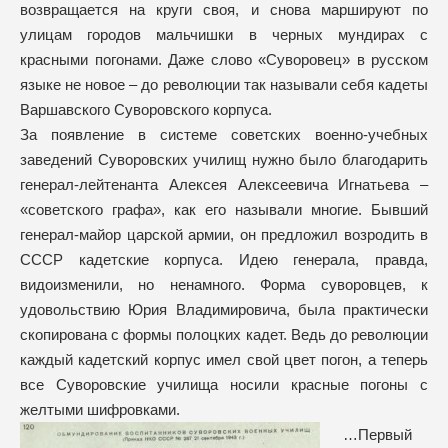
возвращается на круги своя, и снова маршируют по
улицам городов мальчишки в черных мундирах с
красными погонами. Даже слово «Суворовец» в русском
языке не новое – до революции так называли себя кадеты
Варшавского Суворовского корпуса.
За появление в системе советских военно-учебных
заведений Суворовских училищ нужно было благодарить
генерал-лейтенанта Алексея Алексеевича Игнатьева –
«советского графа», как его называли многие. Бывший
генерал-майор царской армии, он предложил возродить в
СССР кадетские корпуса. Идею генерала, правда,
видоизменили, но ненамного. Форма суворовцев, к
удовольствию Юрия Владимировича, была практически
скопирована с формы полоцких кадет. Ведь до революции
каждый кадетский корпус имел свой цвет погон, а теперь
все Суворовские училища носили красные погоны с
желтыми шифровками.
…Первый