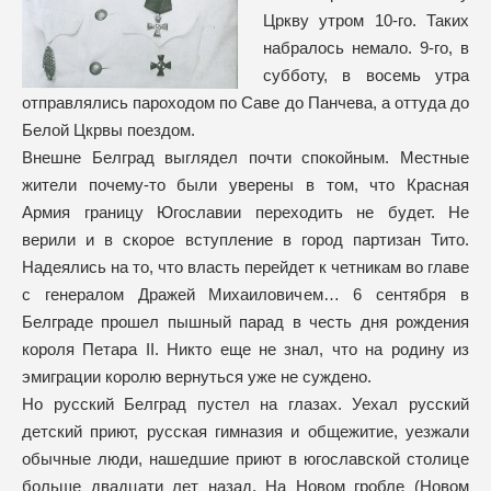
Цркву утром 10-го. Таких
набралось немало. 9-го, в
субботу, в восемь утра
отправлялись пароходом по Саве до Панчева, а оттуда до
Белой Цкрвы поездом.
Внешне Белград выглядел почти спокойным. Местные
жители почему-то были уверены в том, что Красная
Армия границу Югославии переходить не будет. Не
верили и в скорое вступление в город партизан Тито.
Надеялись на то, что власть перейдет к четникам во главе
с генералом Дражей Михаиловичем… 6 сентября в
Белграде прошел пышный парад в честь дня рождения
короля Петара II. Никто еще не знал, что на родину из
эмиграции королю вернуться уже не суждено.
Но русский Белград пустел на глазах. Уехал русский
детский приют, русская гимназия и общежитие, уезжали
обычные люди, нашедшие приют в югославской столице
больше двадцати лет назад. На Новом гробле (Новом