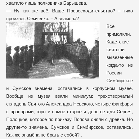
хватало лишь полковника Барышева.
— Ну как же всё, Ваше Превосходительство? – тихо
произнес Семченко. – А знамёна?
Все
примолкли.
Кадетские
святыни,
вывезенные
когда-то из
России
Симбирское
и Сумское знамёна, оставались в корпусном музее.
Вообще из музея взяли минимум: трехстворчатый
складень Святого Александра Невского, четыре фанфары
с прапорами, горн и самое старое и дорогое для Сергея,
Полоцкое, которое по приказу Попова сняли с древка. Но
другие-то знамена, Сумское и Симбирское, оставались.
Как же знамёна не брать с собой?..