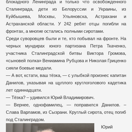
блокадного Ленинграда и только что освобожденного
Сталинграда, дети из Белоруссии и Украины, из
Куйбышева, Москвы, Ульяновска, Астрахани и
Астраханской области. У 242 ребят отцы погибли на
фронтах, а многие остались полными сиротами.
Среди суворовцев были и те, кто побывал на фронте. На
черных мундирах юного партизана Петра Ткаченко,
участника Сталинградской битвы Виктора Громова,
«сыновей полка» Вениамина Рубцова и Николая Гриценко
сияли боевые медали.
— А вот, кстати, ваш тёзка, — с улыбкой произнес капитан
Данилов, указывая на щуплого круглоголового кадетика
лет одиннадцати.
— Тёзка? – удивился Юрий Владимирович.
— Вернее, однофамилец, — поправился Данилов. –
Слава Варламов, из Сызрани. Круглый сирота, отец погиб
под Сталинградом.
Юрий