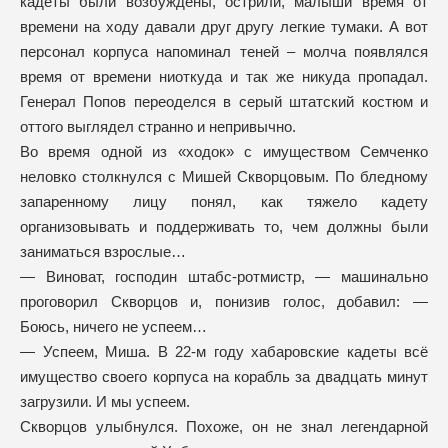
кадеты были возбуждены, острили, малыши время от
времени на ходу давали друг другу легкие тумаки. А вот
персонал корпуса напоминал теней – молча появлялся
время от времени ниоткуда и так же никуда пропадал.
Генерал Попов переоделся в серый штатский костюм и
оттого выглядел странно и непривычно.
Во время одной из «ходок» с имуществом Семченко
неловко столкнулся с Мишей Скворцовым. По бледному
запаренному лицу понял, как тяжело кадету
организовывать и поддерживать то, чем должны были
заниматься взрослые…
— Виноват, господин штабс-ротмистр, — машинально
проговорил Скворцов и, понизив голос, добавил: —
Боюсь, ничего не успеем…
— Успеем, Миша. В 22-м году хабаровские кадеты всё
имущество своего корпуса на корабль за двадцать минут
загрузили. И мы успеем.
Скворцов улыбнулся. Похоже, он не знал легендарной