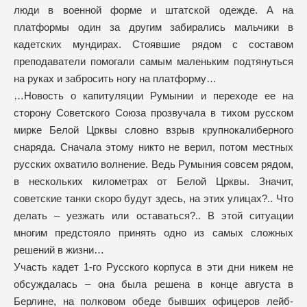
люди в военной форме и штатской одежде. А на
платформы один за другим забирались мальчики в
кадетских мундирах. Стоявшие рядом с составом
преподаватели помогали самым маленьким подтянуться
на руках и забросить ногу на платформу…
…Новость о капитуляции Румынии и переходе ее на
сторону Советского Союза прозвучала в тихом русском
мирке Белой Црквы словно взрыв крупнокалиберного
снаряда. Сначала этому никто не верил, потом местных
русских охватило волнение. Ведь Румыния совсем рядом,
в нескольких километрах от Белой Црквы. Значит,
советские танки скоро будут здесь, на этих улицах?.. Что
делать – уезжать или оставаться?.. В этой ситуации
многим предстояло принять одно из самых сложных
решений в жизни…
Участь кадет 1-го Русского корпуса в эти дни никем не
обсуждалась – она была решена в конце августа в
Берлине, на полковом обеде бывших офицеров лейб-