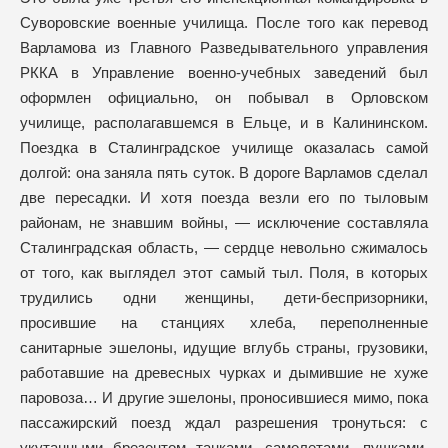
Суворовские военные училища. После того как перевод
Варламова из Главного Разведывательного управления
РККА в Управление военно-учебных заведений был
оформлен официально, он побывал в Орловском
училище, располагавшемся в Ельце, и в Калининском.
Поездка в Сталинградское училище оказалась самой
долгой: она заняла пять суток. В дороге Варламов сделал
две пересадки. И хотя поезда везли его по тыловым
районам, не знавшим войны, — исключение составляла
Сталинградская область, — сердце невольно сжималось
от того, как выглядел этот самый тыл. Поля, в которых
трудились одни женщины, дети-беспризорники,
просившие на станциях хлеба, переполненные
санитарные эшелоны, идущие вглубь страны, грузовики,
работавшие на древесных чурках и дымившие не хуже
паровоза… И другие эшелоны, проносившиеся мимо, пока
пассажирский поезд ждал разрешения тронуться: с
укутанными брезентом танками, самолетами, пушками,