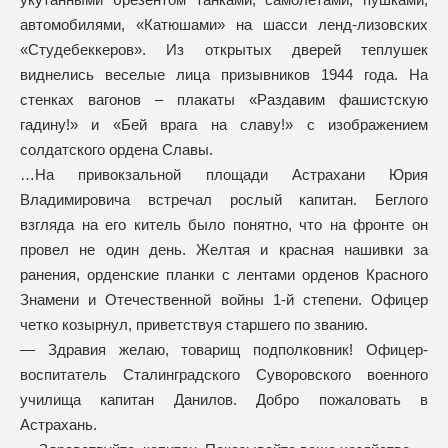
автомобилями, «Катюшами» на шасси ленд-лизовских
«Студебеккеров». Из открытых дверей теплушек
виднелись веселые лица призывников 1944 года. На
стенках вагонов – плакаты «Раздавим фашистскую
гадину!» и «Бей врага на славу!» с изображением
солдатского ордена Славы.
…На привокзальной площади Астрахани Юрия
Владимировича встречал рослый капитан. Беглого
взгляда на его китель было понятно, что на фронте он
провел не один день. Желтая и красная нашивки за
ранения, орденские планки с лентами орденов Красного
Знамени и Отечественной войны 1-й степени. Офицер
четко козырнул, приветствуя старшего по званию.
— Здравия желаю, товарищ подполковник! Офицер-
воспитатель Сталинградского Суворовского военного
училища капитан Данилов. Добро пожаловать в
Астрахань.