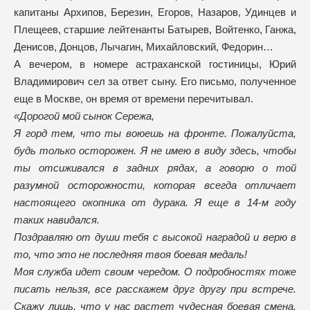
капитаны Архипов, Березин, Егоров, Назаров, Удинцев и
Плещеев, старшие лейтенанты Батырев, Войтенко, Ганжа,
Денисов, Донцов, Лычагин, Михайловский, Федорин…
А вечером, в номере астраханской гостиницы, Юрий
Владимирович сел за ответ сыну. Его письмо, полученное
еще в Москве, он время от времени перечитывал.
«Дорогой мой сынок Сережа,
Я горд тем, что ты воюешь на фронте. Пожалуйста,
будь только осторожен. Я не имею в виду здесь, чтобы
ты отсиживался в задних рядах, а говорю о той
разумной осторожности, которая всегда отличает
настоящего окопника от дурака. Я еще в 14-м году
таких навидался.
Поздравляю от души тебя с высокой наградой и верю в
то, что это не последняя твоя боевая медаль!
Моя служба идет своим чередом. О подробностях тоже
писать нельзя, все расскажем друг другу при встрече.
Скажу лишь, что у нас растет чудесная боевая смена,