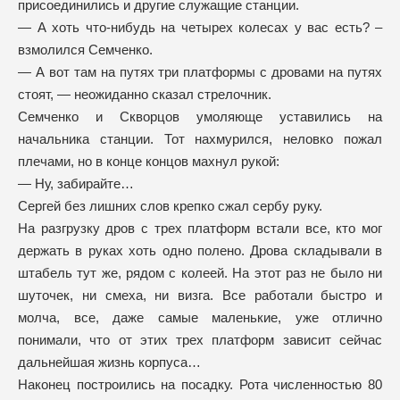
присоединились и другие служащие станции.
— А хоть что-нибудь на четырех колесах у вас есть? –
взмолился Семченко.
— А вот там на путях три платформы с дровами на путях
стоят, — неожиданно сказал стрелочник.
Семченко и Скворцов умоляюще уставились на
начальника станции. Тот нахмурился, неловко пожал
плечами, но в конце концов махнул рукой:
— Ну, забирайте…
Сергей без лишних слов крепко сжал сербу руку.
На разгрузку дров с трех платформ встали все, кто мог
держать в руках хоть одно полено. Дрова складывали в
штабель тут же, рядом с колеей. На этот раз не было ни
шуточек, ни смеха, ни визга. Все работали быстро и
молча, все, даже самые маленькие, уже отлично
понимали, что от этих трех платформ зависит сейчас
дальнейшая жизнь корпуса…
Наконец построились на посадку. Рота численностью 80