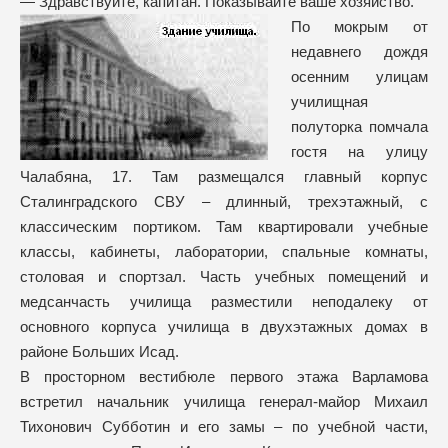
— Здравствуйте, капитан. Показывайте ваше хозяйство.
По мокрым от
недавнего дождя
осенним улицам
училищная
полуторка помчала
гостя на улицу
Чалабяна, 17. Там размещался главный корпус
Сталинградского СВУ – длинный, трехэтажный, с
классическим портиком. Там квартировали учебные
классы, кабинеты, лаборатории, спальные комнаты,
столовая и спортзал. Часть учебных помещений и
медсанчасть училища разместили неподалеку от
основного корпуса училища в двухэтажных домах в
районе Больших Исад.
В просторном вестибюле первого этажа Варламова
встретил начальник училища генерал-майор Михаил
Тихонович Субботин и его замы – по учебной части,