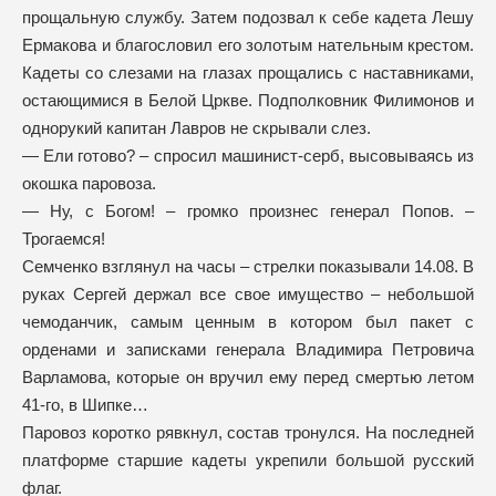
прощальную службу. Затем подозвал к себе кадета Лешу
Ермакова и благословил его золотым нательным крестом.
Кадеты со слезами на глазах прощались с наставниками,
остающимися в Белой Цркве. Подполковник Филимонов и
однорукий капитан Лавров не скрывали слез.
— Ели готово? – спросил машинист-серб, высовываясь из
окошка паровоза.
— Ну, с Богом! – громко произнес генерал Попов. –
Трогаемся!
Семченко взглянул на часы – стрелки показывали 14.08. В
руках Сергей держал все свое имущество – небольшой
чемоданчик, самым ценным в котором был пакет с
орденами и записками генерала Владимира Петровича
Варламова, которые он вручил ему перед смертью летом
41-го, в Шипке…
Паровоз коротко рявкнул, состав тронулся. На последней
платформе старшие кадеты укрепили большой русский
флаг.