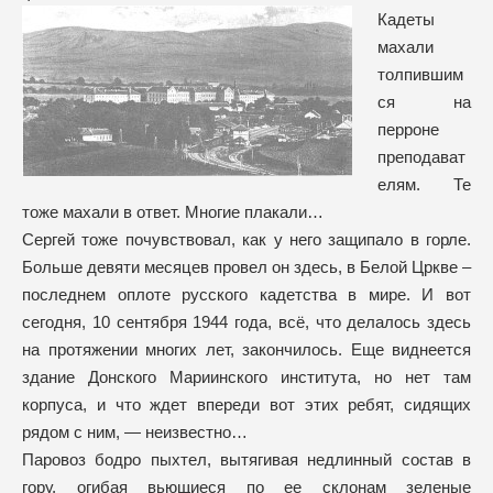
Кадеты
махали
толпившим
ся на
перроне
преподават
елям. Те
тоже махали в ответ. Многие плакали…
Сергей тоже почувствовал, как у него защипало в горле.
Больше девяти месяцев провел он здесь, в Белой Цркве –
последнем оплоте русского кадетства в мире. И вот
сегодня, 10 сентября 1944 года, всё, что делалось здесь
на протяжении многих лет, закончилось. Еще виднеется
здание Донского Мариинского института, но нет там
корпуса, и что ждет впереди вот этих ребят, сидящих
рядом с ним, — неизвестно…
Паровоз бодро пыхтел, вытягивая недлинный состав в
гору, огибая вьющиеся по ее склонам зеленые