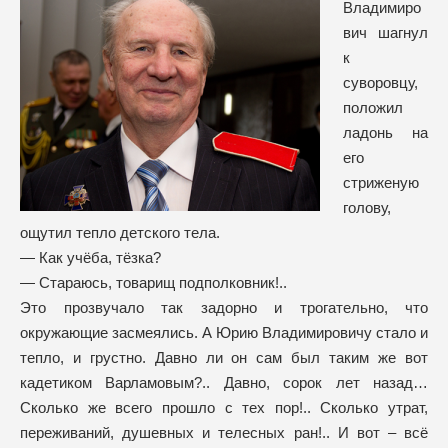
Владимиро
вич шагнул
к
суворовцу,
положил
ладонь на
его
стриженую
голову,
ощутил тепло детского тела.
— Как учёба, тёзка?
— Стараюсь, товарищ подполковник!..
Это прозвучало так задорно и трогательно, что
окружающие засмеялись. А Юрию Владимировичу стало и
тепло, и грустно. Давно ли он сам был таким же вот
кадетиком Варламовым?.. Давно, сорок лет назад…
Сколько же всего прошло с тех пор!.. Сколько утрат,
переживаний, душевных и телесных ран!.. И вот – всё