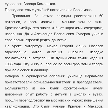
суворовец Володя Комельков.
Преподаватель с улыбкой покосился на Варламова.
— Правильно. За четыре секунды расстреляны 60
патронов, а весь магазин – меньше чем за пять.
Красноармейцы это знают и бьют короткими очередями,
наверняка. Да и Александр Васильевич Суворов учил в
свое время: стреляй редко, да метко…
На уроке литературы майор Георгий Ильич Назаров
вдохновенно читал «Евгения Онегина», изредка
посматривая в затрепанный пушкинский томик издания
1935 года. Эту книгу он пронес по всем фронтам и теперь
принес с собой в училище…
Вечером в офицерском собрании училища Варламова
приветствовали офицеры-воспитатели и преподаватели.
Большинство из них были фронтовиками, имели
довоенный опыт работы с детьми в школах и вузах,
прошли переподготовку на московских курсах повышения
квалификации. Это были майоры Крылов и Макаров,