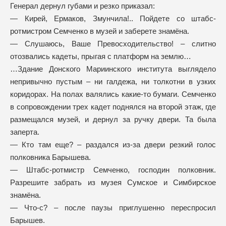
Генерал дернул губами и резко приказал:
— Кирей, Ермаков, Змунчила!.. Пойдете со штабс-
ротмистром Семченко в музей и заберете знамёна.
— Слушаюсь, Ваше Превосходительство! – слитно
отозвались кадеты, прыгая с платформ на землю…
…Здание Донского Мариинского института выглядело
непривычно пустым – ни галдежа, ни толкотни в узких
коридорах. На полах валялись какие-то бумаги. Семченко
в сопровождении трех кадет поднялся на второй этаж, где
размещался музей, и дернул за ручку двери. Та была
заперта.
— Кто там еще? – раздался из-за двери резкий голос
полковника Барышева.
— Штабс-ротмистр Семченко, господин полковник.
Разрешите забрать из музея Сумское и Симбирское
знамёна.
— Что-с? – после паузы приглушенно переспросил
Барышев.