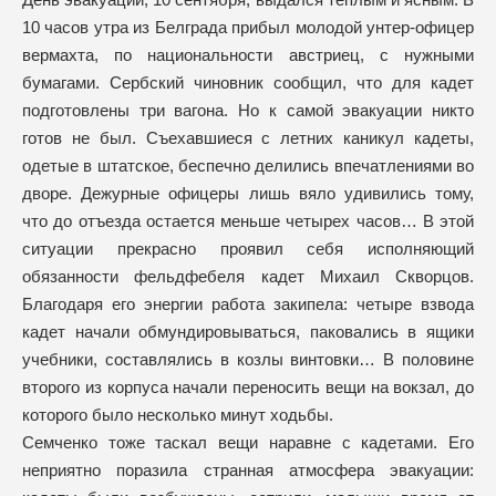
10 часов утра из Белграда прибыл молодой унтер-офицер
вермахта, по национальности австриец, с нужными
бумагами. Сербский чиновник сообщил, что для кадет
подготовлены три вагона. Но к самой эвакуации никто
готов не был. Съехавшиеся с летних каникул кадеты,
одетые в штатское, беспечно делились впечатлениями во
дворе. Дежурные офицеры лишь вяло удивились тому,
что до отъезда остается меньше четырех часов… В этой
ситуации прекрасно проявил себя исполняющий
обязанности фельдфебеля кадет Михаил Скворцов.
Благодаря его энергии работа закипела: четыре взвода
кадет начали обмундировываться, паковались в ящики
учебники, составлялись в козлы винтовки… В половине
второго из корпуса начали переносить вещи на вокзал, до
которого было несколько минут ходьбы.
Семченко тоже таскал вещи наравне с кадетами. Его
неприятно поразила странная атмосфера эвакуации: