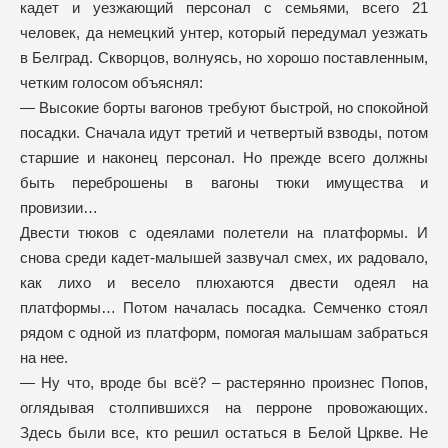
кадет и уезжающий персонал с семьями, всего 21
человек, да немецкий унтер, который передумал уезжать
в Белград. Скворцов, волнуясь, но хорошо поставленным,
четким голосом объяснял:
— Высокие борты вагонов требуют быстрой, но спокойной
посадки. Сначала идут третий и четвертый взводы, потом
старшие и наконец персонал. Но прежде всего должны
быть переброшены в вагоны тюки имущества и
провизии…
Двести тюков с одеялами полетели на платформы. И
снова среди кадет-малышей зазвучал смех, их радовало,
как лихо и весело плюхаются двести одеял на
платформы… Потом началась посадка. Семченко стоял
рядом с одной из платформ, помогая малышам забраться
на нее.
— Ну что, вроде бы всё? – растерянно произнес Попов,
оглядывая столпившихся на перроне провожающих.
Здесь были все, кто решил остаться в Белой Цркве. Не