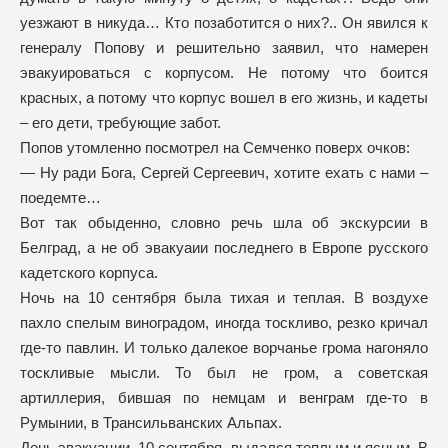
уезжают в никуда… Кто позаботится о них?.. Он явился к
генералу Попову и решительно заявил, что намерен
эвакуироваться с корпусом. Не потому что боится
красных, а потому что корпус вошел в его жизнь, и кадеты
– его дети, требующие забот.
Попов утомленно посмотрел на Семченко поверх очков:
— Ну ради Бога, Сергей Сергеевич, хотите ехать с нами –
поедемте…
Вот так обыденно, словно речь шла об экскурсии в
Белград, а не об эвакуаии последнего в Европе русского
кадетского корпуса.
Ночь на 10 сентября была тихая и теплая. В воздухе
пахло спелым виноградом, иногда тоскливо, резко кричал
где-то павлин. И только далекое ворчанье грома нагоняло
тоскливые мысли. То был не гром, а советская
артиллерия, бившая по немцам и венграм где-то в
Румынии, в Трансильванских Альпах.
День эвакуации, 10 сентября, выдался теплым и ясным. В