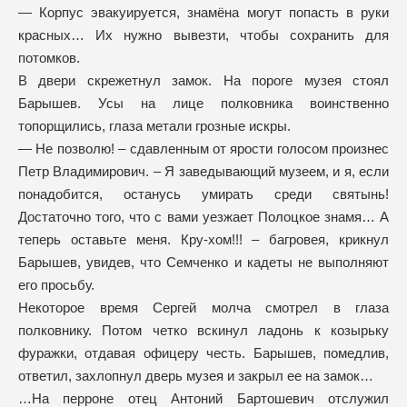
— Корпус эвакуируется, знамёна могут попасть в руки
красных… Их нужно вывезти, чтобы сохранить для
потомков.
В двери скрежетнул замок. На пороге музея стоял
Барышев. Усы на лице полковника воинственно
топорщились, глаза метали грозные искры.
— Не позволю! – сдавленным от ярости голосом произнес
Петр Владимирович. – Я заведывающий музеем, и я, если
понадобится, останусь умирать среди святынь!
Достаточно того, что с вами уезжает Полоцкое знамя… А
теперь оставьте меня. Кру-хом!!! – багровея, крикнул
Барышев, увидев, что Семченко и кадеты не выполняют
его просьбу.
Некоторое время Сергей молча смотрел в глаза
полковнику. Потом четко вскинул ладонь к козырьку
фуражки, отдавая офицеру честь. Барышев, помедлив,
ответил, захлопнул дверь музея и закрыл ее на замок…
…На перроне отец Антоний Бартошевич отслужил