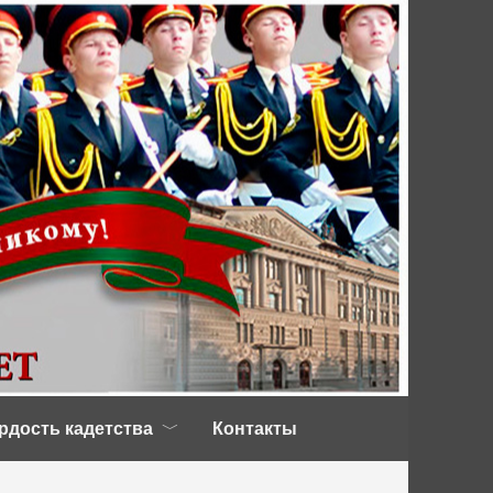
рдость кадетства
Контакты