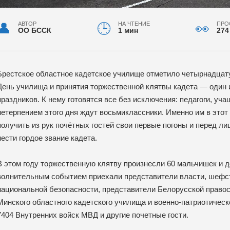
АВТОР
НА ЧТЕНИЕ
ПРО
ОО БССК
1 мин
274
Брестское областное кадетское училище отметило четырнадцату
День училища и принятия торжественной клятвы кадета — один
праздников. К нему готовятся все без исключения: педагоги, уч
нетерпением этого дня ждут восьмиклассники. Именно им в это
получить из рук почётных гостей свои первые погоны и перед л
нести гордое звание кадета.
В этом году торжественную клятву произнесли 60 мальчишек и д
волнительным событием приехали представители власти, шефс
национальной безопасности, представители Белорусской правосл
Минского областного кадетского училища и военно-патриотическ
7404 Внутренних войск МВД и другие почетные гости.