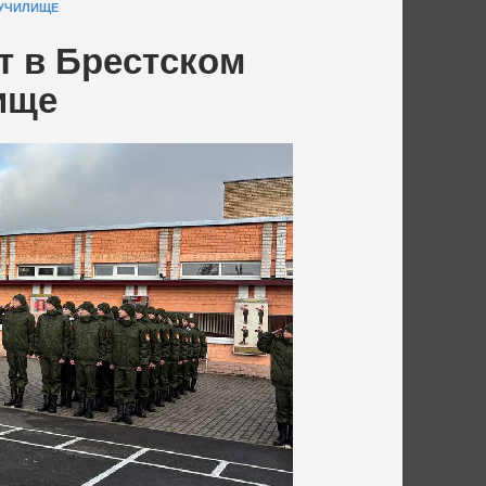
 УЧИЛИЩЕ
т в Брестском
ище