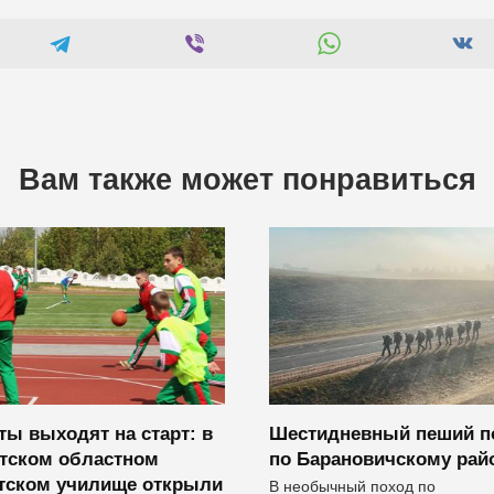
Вам также может понравиться
ты выходят на старт: в
Шестидневный пеший п
тском областном
по Барановичскому рай
тском училище открыли
В необычный поход по