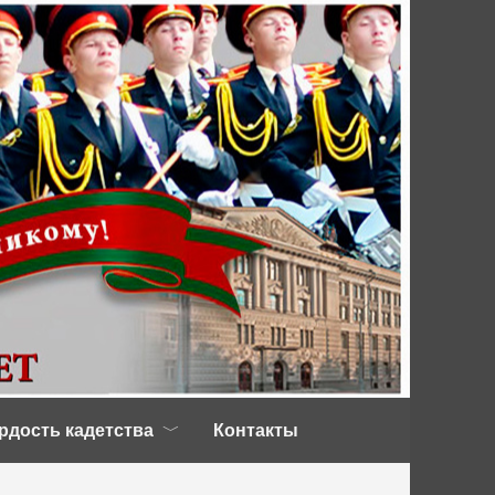
рдость кадетства
Контакты