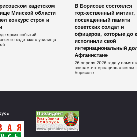
рисовском кадетском
В Борисове состоялся
ище Минской области
торжественный митинг,
ел конкурс строя и
посвященный памяти
и
советских солдат и
офицеров, которые до 
еде ярких событий
овского кадетского училища
исполнили свой
ой
интернациональный дол
Афганистане
26 апреля 2026 года у памятн
воинам-интернационалистам 
Борисове
русь