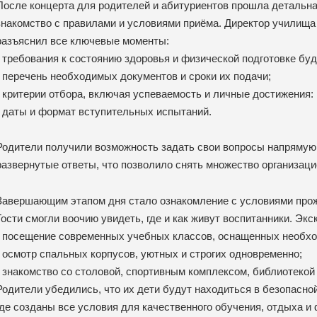
После концерта для родителей и абитуриентов прошла детальн
знакомство с правилами и условиями приёма. Директор училищ
разъяснил все ключевые моменты:
• требования к состоянию здоровья и физической подготовке бу
• перечень необходимых документов и сроки их подачи;
• критерии отбора, включая успеваемость и личные достижения:
• даты и формат вступительных испытаний.
Родители получили возможность задать свои вопросы напрямую
развернутые ответы, что позволило снять множество организаци
Завершающим этапом дня стало ознакомление с условиями прожи
Гости смогли воочию увидеть, где и как живут воспитанники. Эк
• посещение современных учебных классов, оснащенных необх
• осмотр спальных корпусов, уютных и строгих одновременно;
• знакомство со столовой, спортивным комплексом, библиотекой
Родители убедились, что их дети будут находиться в безопасно
где созданы все условия для качественного обучения, отдыха и 