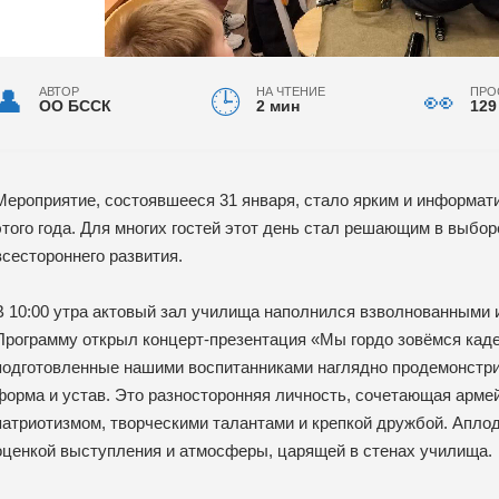
АВТОР
НА ЧТЕНИЕ
ПРО
ОО БССК
2 мин
129
Мероприятие, состоявшееся 31 января, стало ярким и информат
этого года. Для многих гостей этот день стал решающим в выбор
всестороннего развития.
В 10:00 утра актовый зал училища наполнился взволнованными 
Программу открыл концерт-презентация «Мы гордо зовёмся каде
подготовленные нашими воспитанниками наглядно продемонстрир
форма и устав. Это разносторонняя личность, сочетающая арме
патриотизмом, творческими талантами и крепкой дружбой. Апло
оценкой выступления и атмосферы, царящей в стенах училища.