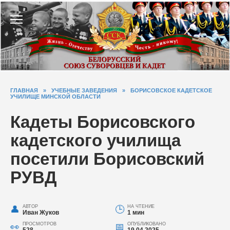
Перейти
к
содержанию
ГЛАВНАЯ
»
УЧЕБНЫЕ ЗАВЕДЕНИЯ
»
БОРИСОВСКОЕ КАДЕТСКОЕ
УЧИЛИЩЕ МИНСКОЙ ОБЛАСТИ
Кадеты Борисовского
кадетского училища
посетили Борисовский
РУВД
АВТОР
НА ЧТЕНИЕ
Иван Жуков
1 мин
ПРОСМОТРОВ
ОПУБЛИКОВАНО