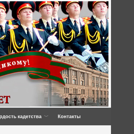
рдость кадетства
Контакты