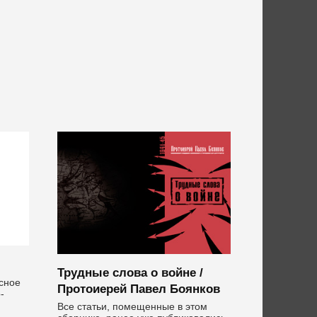
Трудные слова о войне /
сное
Протоиерей Павел Боянков
-
Все статьи, помещенные в этом