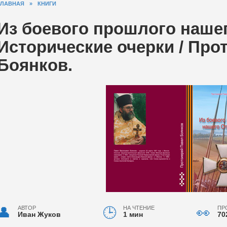
ГЛАВНАЯ
»
КНИГИ
Из боевого прошлого нашег
Исторические очерки / Про
Боянков.
АВТОР
НА ЧТЕНИЕ
ПР
Иван Жуков
1 мин
70