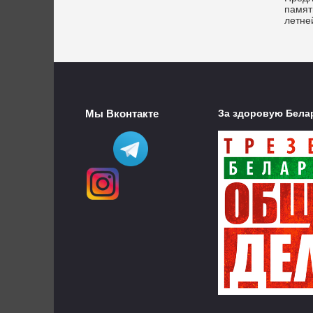
памят
летне
Мы Вконтакте
За здоровую Бела