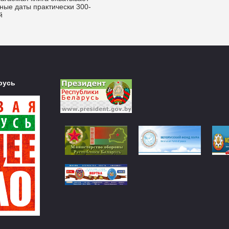
ные даты практически 300-
й
русь