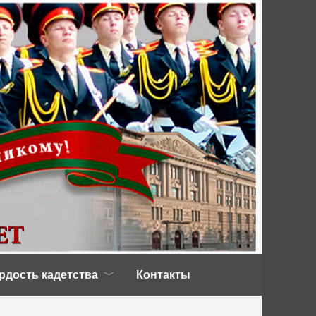
рдость кадетства
Контакты