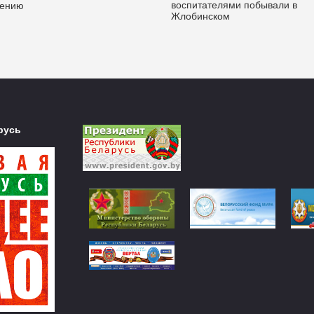
воспитателями побывали в
лению
Жлобинском
русь